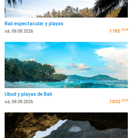
Bali espectacular y playas
EUR
sá, 08.08.2026
1785
Ubud y playas de Bali
EUR
sá, 08.08.2026
1032