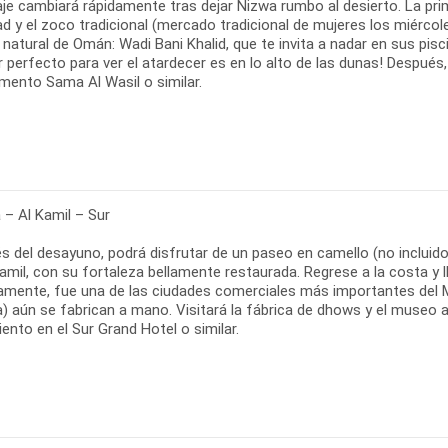
aje cambiará rápidamente tras dejar Nizwa rumbo al desierto. La pri
ad y el zoco tradicional (mercado tradicional de mujeres los miércol
 natural de Omán: Wadi Bani Khalid, que te invita a nadar en sus pisc
ar perfecto para ver el atardecer es en lo alto de las dunas! Despué
ento Sama Al Wasil o similar.
 – Al Kamil – Sur
 del desayuno, podrá disfrutar de un paseo en camello (no incluido)
amil, con su fortaleza bellamente restaurada. Regrese a la costa y l
amente, fue una de las ciudades comerciales más importantes del M
 aún se fabrican a mano. Visitará la fábrica de dhows y el museo al 
ento en el Sur Grand Hotel o similar.