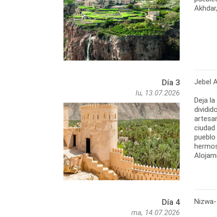
Akhdar,
Jebel 
Día 3
lu, 13.07.2026
Deja la
dividid
artesan
ciudad
pueblo 
hermoso
Alojami
Nizwa- 
Día 4
ma, 14.07.2026