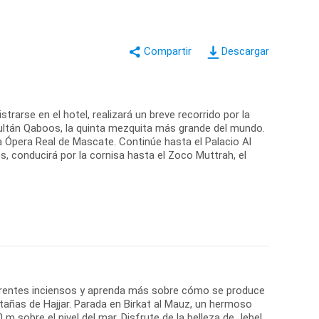
Descargar
trarse en el hotel, realizará un breve recorrido por la
ultán Qaboos, la quinta mezquita más grande del mundo.
la Ópera Real de Mascate. Continúe hasta el Palacio Al
s, conducirá por la cornisa hasta el Zoco Muttrah, el
diferentes inciensos y aprenda más sobre cómo se produce
tañas de Hajjar. Parada en Birkat al Mauz, un hermoso
m sobre el nivel del mar. Disfrute de la belleza de Jebel