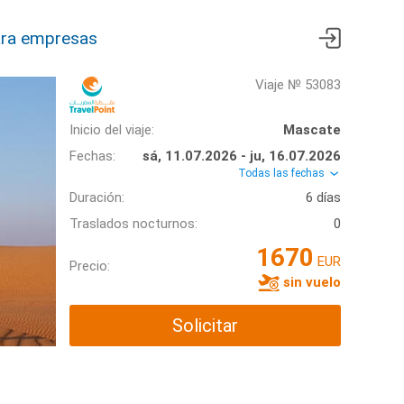
ra empresas
Viaje № 53083
Inicio del viaje:
Mascate
Fechas:
sá, 11.07.2026 - ju, 16.07.2026
Todas las fechas
Duración:
6 días
Traslados nocturnos:
0
1670
EUR
Precio:
sin vuelo
Solicitar