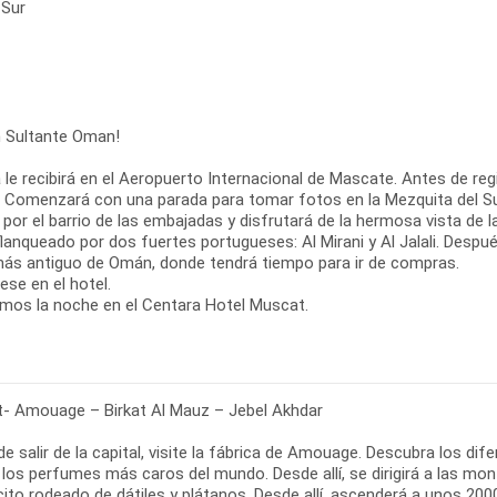
 Sur
n Sultante Oman!
 le recibirá en el Aeropuerto Internacional de Mascate. Antes de regis
l. Comenzará con una parada para tomar fotos en la Mezquita del S
por el barrio de las embajadas y disfrutará de la hermosa vista de 
lanqueado por dos fuertes portugueses: Al Mirani y Al Jalali. Despué
ás antiguo de Omán, donde tendrá tiempo para ir de compras.
ese en el hotel.
- Amouage – Birkat Al Mauz – Jebel Akhdar
de salir de la capital, visite la fábrica de Amouage. Descubra los 
los perfumes más caros del mundo. Desde allí, se dirigirá a las mon
ito rodeado de dátiles y plátanos. Desde allí, ascenderá a unos 2000 