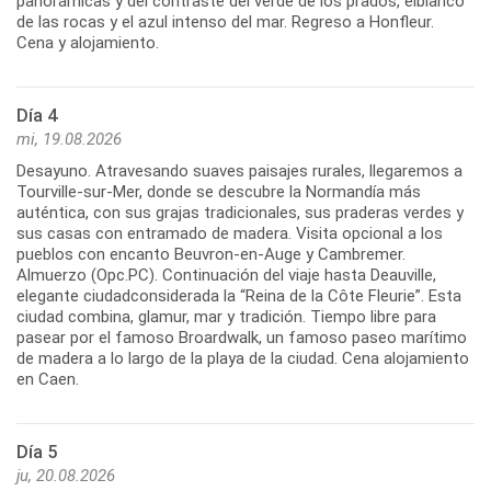
panorámicas y del contraste del verde de los prados, elblanco
de las rocas y el azul intenso del mar. Regreso a Honfleur.
Cena y alojamiento.
Día 4
mi, 19.08.2026
Desayuno. Atravesando suaves paisajes rurales, llegaremos a
Tourville-sur-Mer, donde se descubre la Normandía más
auténtica, con sus grajas tradicionales, sus praderas verdes y
sus casas con entramado de madera. Visita opcional a los
pueblos con encanto Beuvron-en-Auge y Cambremer.
Almuerzo (Opc.PC). Continuación del viaje hasta Deauville,
elegante ciudadconsiderada la “Reina de la Côte Fleurie”. Esta
ciudad combina, glamur, mar y tradición. Tiempo libre para
pasear por el famoso Broardwalk, un famoso paseo marítimo
de madera a lo largo de la playa de la ciudad. Cena alojamiento
en Caen.
Día 5
ju, 20.08.2026