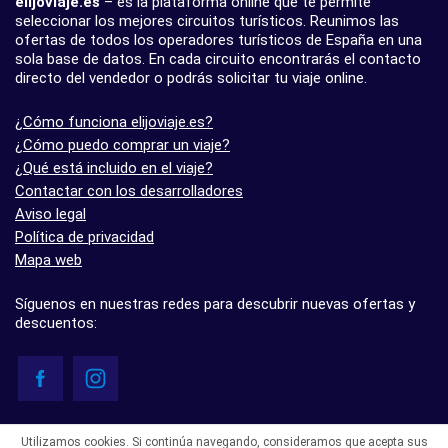
elijoviaje.es
– es la plataforma online que te permite
seleccionar los mejores circuitos turísticos. Reunimos las
ofertas de todos los operadores turísticos de España en una
sola base de datos. En cada circuito encontrarás el contacto
directo del vendedor o podrás solicitar tu viaje online.
¿Cómo funciona elijoviaje.es?
¿Cómo puedo comprar un viaje?
¿Qué está incluido en el viaje?
Contactar con los desarrolladores
Aviso legal
Política de privacidad
Mapa web
Síguenos en nuestras redes para descubrir nuevas ofertas y
descuentos:
© elijoviaje.es – Plataforma de búsqueda de viajes organizados, 2026
Utilizamos cookies. Si continúa navegando, consideramos que acepta sus
- 5.0 basado en 7 opiniones