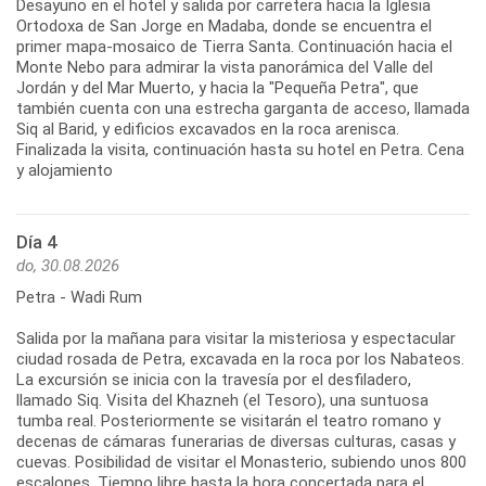
Desayuno en el hotel y salida por carretera hacia la Iglesia
Ortodoxa de San Jorge en Madaba, donde se encuentra el
primer mapa-mosaico de Tierra Santa. Continuación hacia el
Monte Nebo para admirar la vista panorámica del Valle del
Jordán y del Mar Muerto, y hacia la "Pequeña Petra", que
también cuenta con una estrecha garganta de acceso, llamada
Siq al Barid, y edificios excavados en la roca arenisca.
Finalizada la visita, continuación hasta su hotel en Petra. Cena
y alojamiento
Día 4
do, 30.08.2026
Petra - Wadi Rum
Salida por la mañana para visitar la misteriosa y espectacular
ciudad rosada de Petra, excavada en la roca por los Nabateos.
La excursión se inicia con la travesía por el desfiladero,
llamado Siq. Visita del Khazneh (el Tesoro), una suntuosa
tumba real. Posteriormente se visitarán el teatro romano y
decenas de cámaras funerarias de diversas culturas, casas y
cuevas. Posibilidad de visitar el Monasterio, subiendo unos 800
escalones. Tiempo libre hasta la hora concertada para el