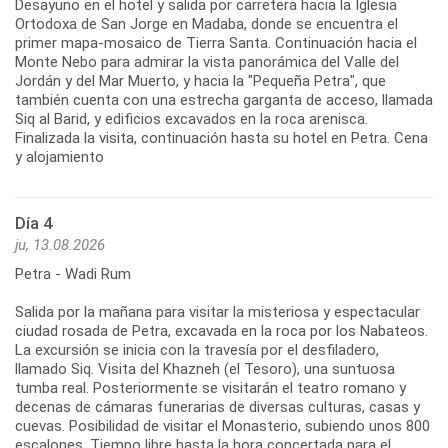
Desayuno en el hotel y salida por carretera hacia la Iglesia
Ortodoxa de San Jorge en Madaba, donde se encuentra el
primer mapa-mosaico de Tierra Santa. Continuación hacia el
Monte Nebo para admirar la vista panorámica del Valle del
Jordán y del Mar Muerto, y hacia la "Pequeña Petra", que
también cuenta con una estrecha garganta de acceso, llamada
Siq al Barid, y edificios excavados en la roca arenisca.
Finalizada la visita, continuación hasta su hotel en Petra. Cena
y alojamiento
Día 4
ju, 13.08.2026
Petra - Wadi Rum
Salida por la mañana para visitar la misteriosa y espectacular
ciudad rosada de Petra, excavada en la roca por los Nabateos.
La excursión se inicia con la travesía por el desfiladero,
llamado Siq. Visita del Khazneh (el Tesoro), una suntuosa
tumba real. Posteriormente se visitarán el teatro romano y
decenas de cámaras funerarias de diversas culturas, casas y
cuevas. Posibilidad de visitar el Monasterio, subiendo unos 800
escalones. Tiempo libre hasta la hora concertada para el