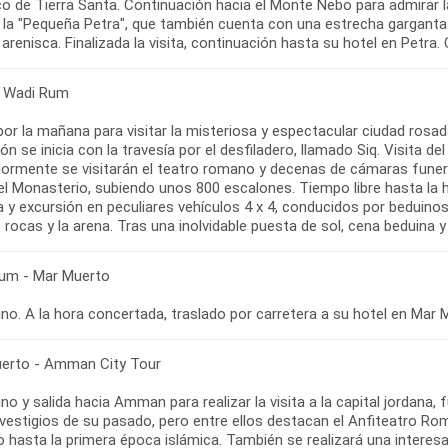
o de Tierra Santa. Continuación hacia el Monte Nebo para admirar la
 la "Pequeña Petra", que también cuenta con una estrecha garganta 
 arenisca. Finalizada la visita, continuación hasta su hotel en Petra
- Wadi Rum
por la mañana para visitar la misteriosa y espectacular ciudad rosa
ón se inicia con la travesía por el desfiladero, llamado Siq. Visita 
iormente se visitarán el teatro romano y decenas de cámaras funerar
 el Monasterio, subiendo unos 800 escalones. Tiempo libre hasta la 
 y excursión en peculiares vehículos 4 x 4, conducidos por beduinos
 rocas y la arena. Tras una inolvidable puesta de sol, cena beduina
um - Mar Muerto
o. A la hora concertada, traslado por carretera a su hotel en Mar M
erto - Amman City Tour
no y salida hacia Amman para realizar la visita a la capital jorda
vestigios de su pasado, pero entre ellos destacan el Anfiteatro Rom
 hasta la primera época islámica. También se realizará una interesa