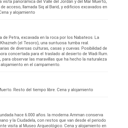
 vista panorámica del Valle del Jordán y del Mar Muerto,
de acceso, llamada Siq al Barid, y edificios excavados en
. Cena y alojamiento
da de Petra, excavada en la roca por los Nabateos. La
del Khazneh (el Tesoro), una suntuosa tumba real.
ias de diversas culturas, casas y cuevas. Posibilidad de
hora concertada para el traslado al desierto de Wadi Rum.
, para observar las maravillas que ha hecho la naturaleza
 y alojamiento en el campamento.
uerto. Resto del tiempo libre. Cena y alojamiento
na, fundada hace 6.000 años. la moderna Amman conserva
ano y la Ciudadela, con restos que van desde el periodo
nte visita al Museo Arqueológico. Cena y alojamiento en