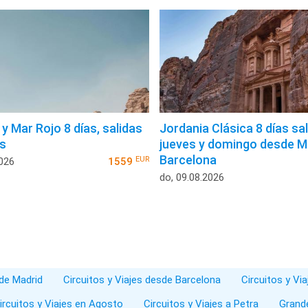
y Mar Rojo 8 días, salidas
Jordania Clásica 8 días sa
s
jueves y domingo desde M
Barcelona
EUR
2026
1559
do, 09.08.2026
sde Madrid
Circuitos y Viajes desde Barcelona
Circuitos y Vi
ircuitos y Viajes en Agosto
Circuitos y Viajes a Petra
Grand