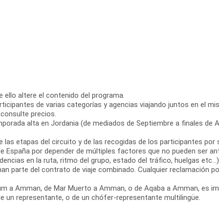
que ello altere el contenido del programa.
 participantes de varias categorías y agencias viajando juntos en el
 consulte precios.
mporada alta en Jordania (de mediados de Septiembre a finales de Abr
s de las etapas del circuito y de las recogidas de los participantes 
e España por depender de múltiples factores que no pueden ser ant
dencias en la ruta, ritmo del grupo, estado del tráfico, huelgas etc...)
n parte del contrato de viaje combinado. Cualquier reclamación po
di Rum a Amman, de Mar Muerto a Amman, o de Aqaba a Amman, es im
de un representante, o de un chófer-representante multilingüe.