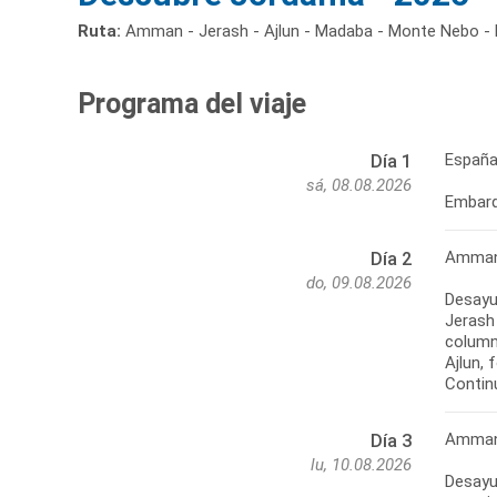
Ruta:
Amman - Jerash - Ajlun - Madaba - Monte Nebo - 
Programa del viaje
Españ
Día 1
sá, 08.08.2026
Embarq
Amman 
Día 2
do, 09.08.2026
Desayun
Jerash 
columna
Ajlun,
Contin
Amman 
Día 3
lu, 10.08.2026
Desayu