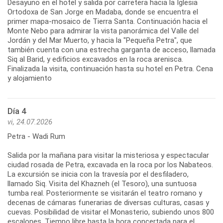
Desayuno en el hotel y salida por carretera hacia la Iglesia
Ortodoxa de San Jorge en Madaba, donde se encuentra el
primer mapa-mosaico de Tierra Santa. Continuación hacia el
Monte Nebo para admirar la vista panorámica del Valle del
Jordán y del Mar Muerto, y hacia la "Pequeña Petra", que
también cuenta con una estrecha garganta de acceso, llamada
Siq al Barid, y edificios excavados en la roca arenisca.
Finalizada la visita, continuación hasta su hotel en Petra. Cena
y alojamiento
Día 4
vi, 24.07.2026
Petra - Wadi Rum
Salida por la mañana para visitar la misteriosa y espectacular
ciudad rosada de Petra, excavada en la roca por los Nabateos.
La excursión se inicia con la travesía por el desfiladero,
llamado Siq. Visita del Khazneh (el Tesoro), una suntuosa
tumba real. Posteriormente se visitarán el teatro romano y
decenas de cámaras funerarias de diversas culturas, casas y
cuevas. Posibilidad de visitar el Monasterio, subiendo unos 800
escalones. Tiempo libre hasta la hora concertada para el