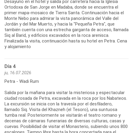
Desayuno en el hotel y salida por carretera hacia la Iglesia
Ortodoxa de San Jorge en Madaba, donde se encuentra el
primer mapa-mosaico de Tierra Santa. Continuación hacia el
Monte Nebo para admirar la vista panorámica del Valle del
Jordán y del Mar Muerto, y hacia la "Pequeña Petra", que
también cuenta con una estrecha garganta de acceso, llamada
Siq al Barid, y edificios excavados en la roca arenisca.
Finalizada la visita, continuación hasta su hotel en Petra. Cena
y alojamiento
Día 4
ju, 16.07.2026
Petra - Wadi Rum
Salida por la mañana para visitar la misteriosa y espectacular
ciudad rosada de Petra, excavada en la roca por los Nabateos.
La excursión se inicia con la travesía por el desfiladero,
llamado Siq. Visita del Khazneh (el Tesoro), una suntuosa
tumba real. Posteriormente se visitarán el teatro romano y
decenas de cámaras funerarias de diversas culturas, casas y
cuevas. Posibilidad de visitar el Monasterio, subiendo unos 800
escalones. Tiempo libre hasta la hora concertada para el