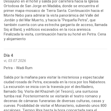
Desayuno en el hotel y salida por carretera hacia la Iglesia
Ortodoxa de San Jorge en Madaba, donde se encuentra el
primer mapa-mosaico de Tierra Santa. Continuación hacia el
Monte Nebo para admirar la vista panorámica del Valle del
Jordán y del Mar Muerto, y hacia la "Pequeña Petra", que
también cuenta con una estrecha garganta de acceso, llamada
Siq al Barid, y edificios excavados en la roca arenisca.
Finalizada la visita, continuación hasta su hotel en Petra. Cena
y alojamiento
Día 4
vi, 03.07.2026
Petra - Wadi Rum
Salida por la mañana para visitar la misteriosa y espectacular
ciudad rosada de Petra, excavada en la roca por los Nabateos.
La excursión se inicia con la travesía por el desfiladero,
llamado Siq. Visita del Khazneh (el Tesoro), una suntuosa
tumba real. Posteriormente se visitarán el teatro romano y
decenas de cámaras funerarias de diversas culturas, casas y
cuevas. Posibilidad de visitar el Monasterio, subiendo unos 800
escalones. Tiempo libre hasta la hora concertada para el