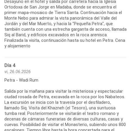
Desayuno en el hotel y salida por carretera hacia la Iglesia
Ortodoxa de San Jorge en Madaba, donde se encuentra el
primer mapa-mosaico de Tierra Santa. Continuación hacia el
Monte Nebo para admirar la vista panorámica del Valle del
Jordán y del Mar Muerto, y hacia la "Pequeña Petra", que
también cuenta con una estrecha garganta de acceso, llamada
Siq al Barid, y edificios excavados en la roca arenisca.
Finalizada la visita, continuación hasta su hotel en Petra. Cena
y alojamiento
Día 4
vi, 26.06.2026
Petra - Wadi Rum
Salida por la mañana para visitar la misteriosa y espectacular
ciudad rosada de Petra, excavada en la roca por los Nabateos.
La excursión se inicia con la travesía por el desfiladero,
llamado Siq. Visita del Khazneh (el Tesoro), una suntuosa
tumba real. Posteriormente se visitarán el teatro romano y
decenas de cámaras funerarias de diversas culturas, casas y
cuevas. Posibilidad de visitar el Monasterio, subiendo unos 800
escalones. Tiempo libre hasta la hora concertada para el