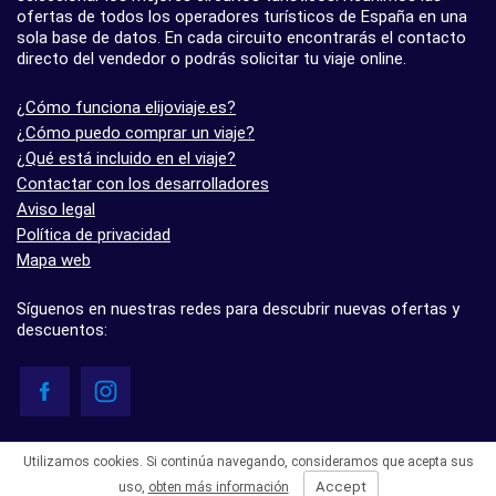
ofertas de todos los operadores turísticos de España en una
sola base de datos. En cada circuito encontrarás el contacto
directo del vendedor o podrás solicitar tu viaje online.
¿Cómo funciona elijoviaje.es?
¿Cómo puedo comprar un viaje?
¿Qué está incluido en el viaje?
Contactar con los desarrolladores
Aviso legal
Política de privacidad
Mapa web
Síguenos en nuestras redes para descubrir nuevas ofertas y
descuentos:
© elijoviaje.es – Plataforma de búsqueda de viajes organizados, 2026
Utilizamos cookies. Si continúa navegando, consideramos que acepta sus
- 5.0 basado en 7 opiniones
Accept
uso,
obten más información