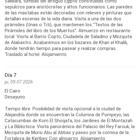
Sakkara, tumbas del antiguo Egipto construidas como
sepulcros para aristócratas y altos funcionarios. Las paredes
de las mastabas están decoradas con relieves y pinturas que
detallan escenas de la vida diaria. Visita a una de las dos
pirámides (Unas o Titi), que mantienen los “Textos de las
Pirámides del libro de los Muertos”. Almuerzo en restaurante
local. Visita al Barrio Copto, Ciudadela de Saladino y Mezquita
de Alabastro. Acabaremos en los bazares de Khan el Khalili,
donde tendrán tiempo para pasear y realizar compras.
Traslado al hotel. Alojamiento.
Día 7
ju, 09.07.2026
El Cairo
Desayuno.
Tiempo libre. Posibilidad de visita opcional a la ciudad de
Alejandría donde se encuentran la Columna de Pompeyo, las
Catacumbas de Kom El Shoqafa, los Jardines de El Montazah
y La Biblioteca. Visita panorámica del Palacio del Rey Farouk, la
Mezquita de Mursi Abu al Abbas y paseo por la cornisa de la
Fortaleza de Keitbey. Con almuerzo. Alojamiento