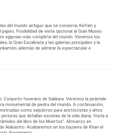
illas del mundo antiguo que se conserva, Kefrén y
el papiro. Posibilidad de visita opcional al Gran Museo
ades egipcias más completa del mundo. Veremos los
es, la Gran Escalinata y las galerías principales y la
ankamón; además de admirar la espectacular e
rzo: Conjunto funerario de Sakkara. Veremos la pirámide
tura monumental de piedra del mundo. A continuación,
onstruidas como sepulcros para aristócratas y altos
inturas que detallan escenas de la vida diaria. Visita a
irámides del libro de los Muertos”. Almuerzo en
ta de Alabastro. Acabaremos en los bazares de Khan el
otel. Alojamiento.