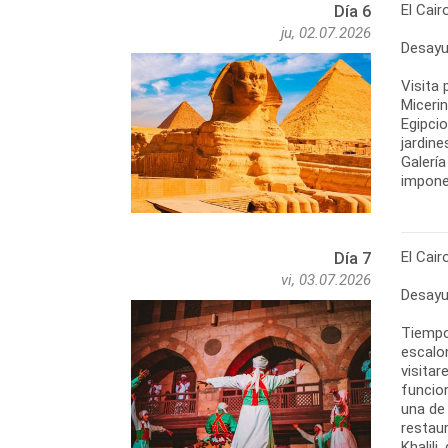
El Cair
Día 6
ju, 02.07.2026
Desayu
Visita 
Micerin
Egipci
jardine
Galerí
imponen
El Cair
Día 7
vi, 03.07.2026
Desayu
Tiempo 
escalo
visita
funcion
una de 
restaur
Khalili