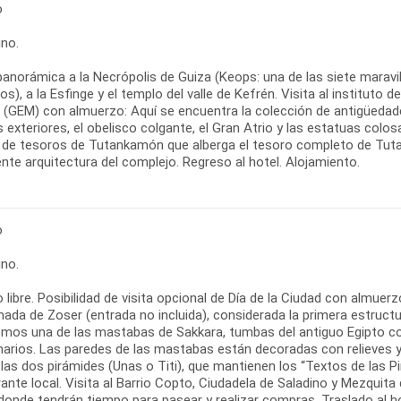
o
no.
panorámica a la Necrópolis de Guiza (Keops: una de las siete marav
os), a la Esfinge y el templo del valle de Kefrén. Visita al instituto d
o (GEM) con almuerzo: Aquí se encuentra la colección de antigüed
s exteriores, el obelisco colgante, el Gran Atrio y las estatuas colosal
a de tesoros de Tutankamón que alberga el tesoro completo de Tut
te arquitectura del complejo. Regreso al hotel. Alojamiento.
o
no.
libre. Posibilidad de visita opcional de Día de la Ciudad con almue
nada de Zoser (entrada no incluida), considerada la primera estruc
remos una de las mastabas de Sakkara, tumbas del antiguo Egipto c
arios. Las paredes de las mastabas están decoradas con relieves y p
las dos pirámides (Unas o Titi), que mantienen los “Textos de las P
ante local. Visita al Barrio Copto, Ciudadela de Saladino y Mezqui
, donde tendrán tiempo para pasear y realizar compras. Traslado al h