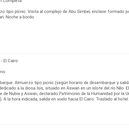
n Completa.
zo tipo pícnic. Visita al complejo de Abu Simbel, enclave formado 
ari. Noche a bordo.
- El Cairo
no.
rque. Almuerzo tipo picnic (según horario de desembarque y salida d
dedicado a la diosa Isis, situado en Aswan en un islote del río Nilo.
bre de Nubia y Aswan, declarado Patrimonio de la Humanidad por la U
). A la hora indicada, salida en vuelo hacia El Cairo. Traslado al hotel