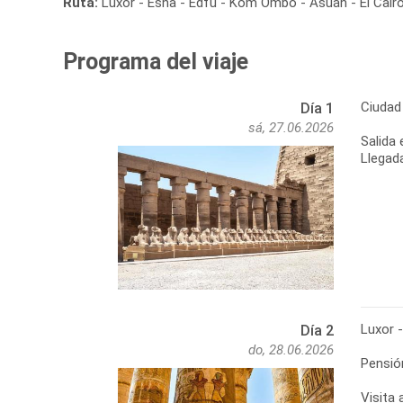
Ruta:
Luxor - Esna - Edfu - Kom Ombo - Asuán - El Cair
Programa del viaje
Ciudad 
Día 1
sá, 27.06.2026
Salida 
Llegada
Luxor 
Día 2
do, 28.06.2026
Pensió
Visita 