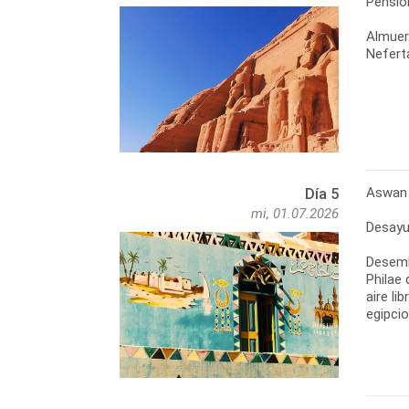
Pensió
Almuer
Nefert
Aswan 
Día 5
mi, 01.07.2026
Desayu
Desemba
Philae 
aire li
egipcio