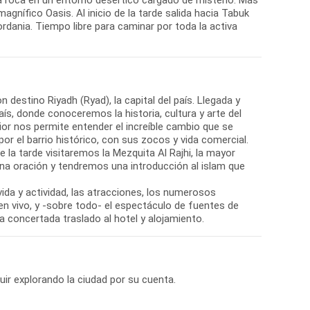
la roca en un entorno desértico cargado de misterio. Más
agnífico Oasis. Al inicio de la tarde salida hacia Tabuk
rdania. Tiempo libre para caminar por toda la activa
 destino Riyadh (Ryad), la capital del país. Llegada y
ís, donde conoceremos la historia, cultura y arte del
rior nos permite entender el increíble cambio que se
por el barrio histórico, con sus zocos y vida comercial.
e la tarde visitaremos la Mezquita Al Rajhi, la mayor
na oración y tendremos una introducción al islam que
vida y actividad, las atracciones, los numerosos
n vivo, y -sobre todo- el espectáculo de fuentes de
ra concertada traslado al hotel y alojamiento.
uir explorando la ciudad por su cuenta.