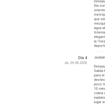
Desayu
Día co
orient
metróp
que ser
mezquit
agua a
Interna
elegant
la "me
deporti
Jeddah
Día 4
do, 09.08.2026
Desayu
Salida 
para el
destin
poco t
10 mina
colina
explana
lugar e