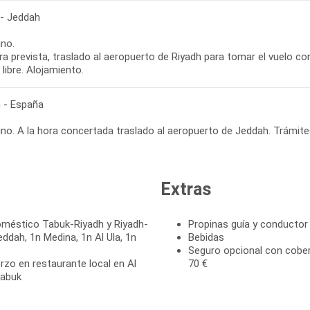
 - Jeddah
no.
ra prevista, traslado al aeropuerto de Riyadh para tomar el vuelo co
libre. Alojamiento.
 - España
no. A la hora concertada traslado al aeropuerto de Jeddah. Trámites
Extras
doméstico Tabuk-Riyadh y Riyadh-
Propinas guía y conductor 
eddah, 1n Medina, 1n Al Ula, 1n
Bebidas
Seguro opcional con cober
rzo en restaurante local en Al
70 €
Tabuk