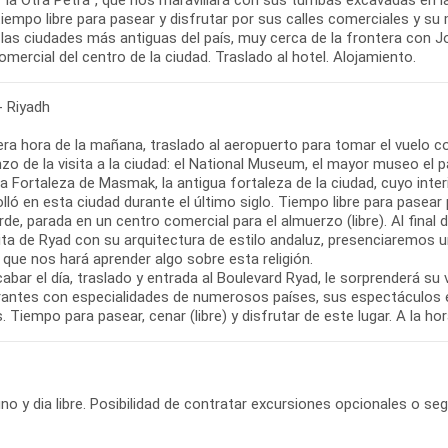
, "la Otra Petra", que nos maravillará con sus tumbas excavadas en 
tiempo libre para pasear y disfrutar por sus calles comerciales y su m
las ciudades más antiguas del país, muy cerca de la frontera con Jo
mercial del centro de la ciudad. Traslado al hotel. Alojamiento.
- Riyadh
ra hora de la mañana, traslado al aeropuerto para tomar el vuelo con
o de la visita a la ciudad: el National Museum, el mayor museo el pa
la Fortaleza de Masmak, la antigua fortaleza de la ciudad, cuyo inte
lló en esta ciudad durante el último siglo. Tiempo libre para pasear 
de, parada en un centro comercial para el almuerzo (libre). Al final d
ta de Ryad con su arquitectura de estilo andaluz, presenciaremos u
que nos hará aprender algo sobre esta religión.
abar el día, traslado y entrada al Boulevard Ryad, le sorprenderá su 
rantes con especialidades de numerosos países, sus espectáculos e
. Tiempo para pasear, cenar (libre) y disfrutar de este lugar. A la ho
o y dia libre. Posibilidad de contratar excursiones opcionales o seg