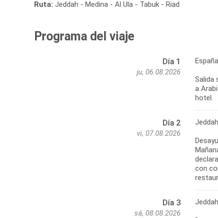
Ruta:
Jeddah - Medina - Al Ula - Tabuk - Riad
Programa del viaje
España
Día 1
ju, 06.08.2026
Salida 
a Arabi
hotel.
Jedda
Día 2
vi, 07.08.2026
Desayu
Mañana 
declar
con cor
restau
Jedda
Día 3
sá, 08.08.2026