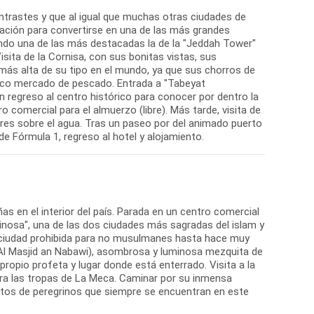
ntrastes y que al igual que muchas otras ciudades de
ación para convertirse en una de las más grandes
ndo una de las más destacadas la de la "Jeddah Tower"
sita de la Cornisa, con sus bonitas vistas, sus
 más alta de su tipo en el mundo, ya que sus chorros de
esco mercado de pescado. Entrada a "Tabeyat
ón regreso al centro histórico para conocer por dentro la
 comercial para el almuerzo (libre). Más tarde, visita de
ares sobre el agua. Tras un paseo por del animado puerto
e Fórmula 1, regreso al hotel y alojamiento.
s en el interior del país. Parada en un centro comercial
uminosa", una de las dos ciudades más sagradas del islam y
a ciudad prohibida para no musulmanes hasta hace muy
Al Masjid an Nabawi), asombrosa y luminosa mezquita de
propio profeta y lugar donde está enterrado. Visita a la
ntra las tropas de La Meca. Caminar por su inmensa
ientos de peregrinos que siempre se encuentran en este