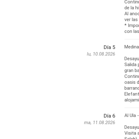
Contin
de la h
Al anoc
ver las
* Impo
con la
Medina 
Día 5
lu, 10.08.2026
Desayu
Salida 
gran b
Contin
oasis 
barran
Elefan
alojam
Al Ula 
Día 6
ma, 11.08.2026
Desayu
Visita