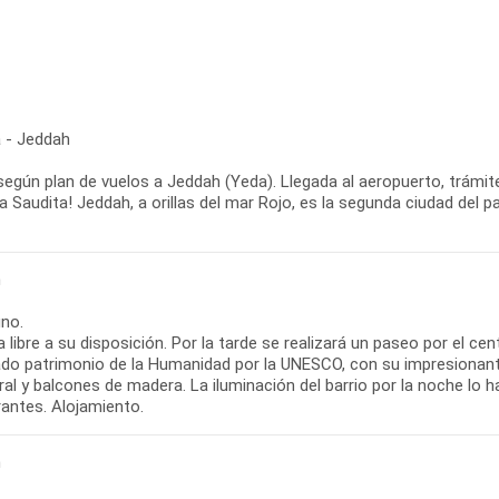
 - Jeddah
según plan de vuelos a Jeddah (Yeda). Llegada al aeropuerto, trámit
a Saudita! Jeddah, a orillas del mar Rojo, es la segunda ciudad del p
h
no.
libre a su disposición. Por la tarde se realizará un paseo por el ce
ado patrimonio de la Humanidad por la UNESCO, con su impresionant
al y balcones de madera. La iluminación del barrio por la noche lo
rantes. Alojamiento.
h