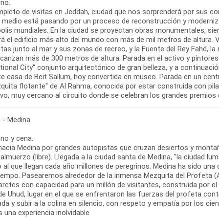
no.
mpleto de visitas en Jeddah, ciudad que nos sorprenderá por sus co
e medio está pasando por un proceso de reconstrucción y moderniz
olis mundiales. En la ciudad se proyectan obras monumentales, sie
á el edificio más alto del mundo con más de mil metros de altura. Vi
as junto al mar y sus zonas de recreo, y la Fuente del Rey Fahd, la
lcanzan más de 300 metros de altura. Parada en el activo y pintor
tional City" conjunto arquitectónico de gran belleza, y a continuaci
e casa de Beit Sallum, hoy convertida en museo. Parada en un centro
zquita flotante" de Al Rahma, conocida por estar construida con pil
vo, muy cercano al circuito donde se celebran los grandes premios d
 - Medina
no y cena.
hacia Medina por grandes autopistas que cruzan desiertos y montaña
 almuerzo (libre). Llegada a la ciudad santa de Medina, "la ciudad l
o al que llegan cada año millones de peregrinos. Medina ha sido un
iempo. Pasearemos alrededor de la inmensa Mezquita del Profeta (
retes con capacidad para un millón de visitantes, construida por el 
 de Uhud, lugar en el que se enfrentaron las fuerzas del profeta co
da y subir a la colina en silencio, con respeto y empatía por los c
s una experiencia inolvidable