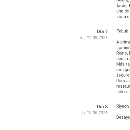
Saleh)
tarde, 
una de 
zona co
Tabuk 
Día 7
mi, 12.08.2026
A prime
comienz
Reino, 
desarro
Más tar
mezqui
seguro 
Para ac
restau
colores
Riyadh
Día 8
ju, 13.08.2026
Desayun