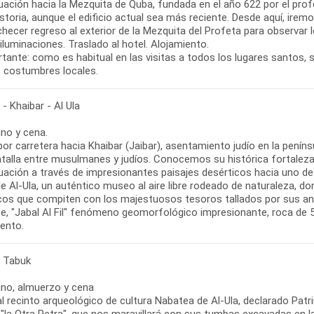
uación hacia la Mezquita de Quba, fundada en el año 622 por el pro
istoria, aunque el edificio actual sea más reciente. Desde aquí, irem
hecer regreso al exterior de la Mezquita del Profeta para observar l
 iluminaciones. Traslado al hotel. Alojamiento.
rtante: como es habitual en las visitas a todos los lugares santos,
s costumbres locales.
- Khaibar - Al Ula
no y cena.
por carretera hacia Khaibar (Jaibar), asentamiento judío en la penín
atalla entre musulmanes y judíos. Conocemos su histórica fortaleza 
uación a través de impresionantes paisajes desérticos hacia uno de
de Al-Ula, un auténtico museo al aire libre rodeado de naturaleza,
cos que compiten con los majestuosos tesoros tallados por sus anti
te, "Jabal Al Fil" fenómeno geomorfológico impresionante, roca de 5
iento.
- Tabuk
no, almuerzo y cena
 al recinto arqueológico de cultura Nabatea de Al-Ula, declarado Pa