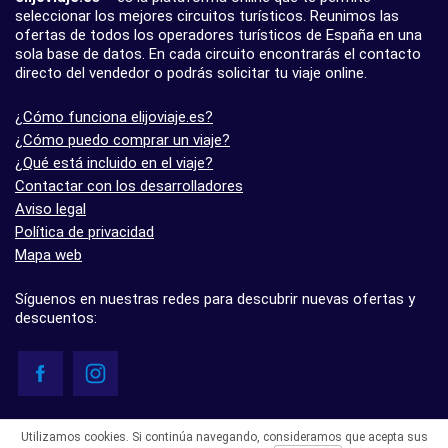
seleccionar los mejores circuitos turísticos. Reunimos las
ofertas de todos los operadores turísticos de España en una
sola base de datos. En cada circuito encontrarás el contacto
directo del vendedor o podrás solicitar tu viaje online.
¿Cómo funciona elijoviaje.es?
¿Cómo puedo comprar un viaje?
¿Qué está incluido en el viaje?
Contactar con los desarrolladores
Aviso legal
Política de privacidad
Mapa web
Síguenos en nuestras redes para descubrir nuevas ofertas y
descuentos:
© elijoviaje.es – Plataforma de búsqueda de viajes organizados, 2026
Utilizamos cookies. Si continúa navegando, consideramos que acepta sus
- 5.0 basado en 7 opiniones