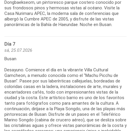
Dongbaekseom, un pintoresco parque costero conocido por
sus frondosos pinos y hermosas vistas al océano. Visite la
Casa Nurimaru APEC, la moderna sala de conferencias que
albergó la Cumbre APEC de 2005, y disfrute de las vistas
Día 7
sá, 25.07.2026
Busan
Desayuno. Comience el día en la vibrante Villa Cultural
Gamcheon, a menudo conocida como el "Machu Picchu de
Busan". Pasee por sus laberínticas callejuelas, bordeadas de
coloridas casas en la ladera, instalaciones de arte, murales y
encantadores cafés, todo con impresionantes vistas de la
ciudad y la costa. Este artístico barrio es uno de los favoritos
tanto para fotógrafos como para amantes de la cultura. A
continuación, diríjase a la Playa Songdo, una de las playas más
pintorescas de Busan. Disfrute de un paseo en el Teleférico
Marino Songdo (cabina de crucero aéreo), que se desliza sobre
las cristalinas aguas y ofrece vistas panorámicas de la costa y
los acantilados cercanos: una experiencia única e inolvidable.