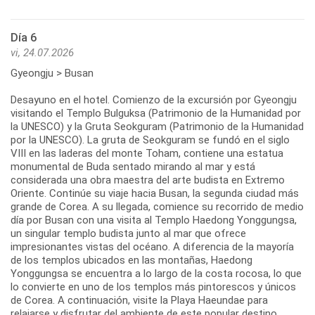
Día 6
vi, 24.07.2026
Gyeongju > Busan
Desayuno en el hotel. Comienzo de la excursión por Gyeongju
visitando el Templo Bulguksa (Patrimonio de la Humanidad por
la UNESCO) y la Gruta Seokguram (Patrimonio de la Humanidad
por la UNESCO). La gruta de Seokguram se fundó en el siglo
VIII en las laderas del monte Toham, contiene una estatua
monumental de Buda sentado mirando al mar y está
considerada una obra maestra del arte budista en Extremo
Oriente. Continúe su viaje hacia Busan, la segunda ciudad más
grande de Corea. A su llegada, comience su recorrido de medio
día por Busan con una visita al Templo Haedong Yonggungsa,
un singular templo budista junto al mar que ofrece
impresionantes vistas del océano. A diferencia de la mayoría
de los templos ubicados en las montañas, Haedong
Yonggungsa se encuentra a lo largo de la costa rocosa, lo que
lo convierte en uno de los templos más pintorescos y únicos
de Corea. A continuación, visite la Playa Haeundae para
relajarse y disfrutar del ambiente de este popular destino