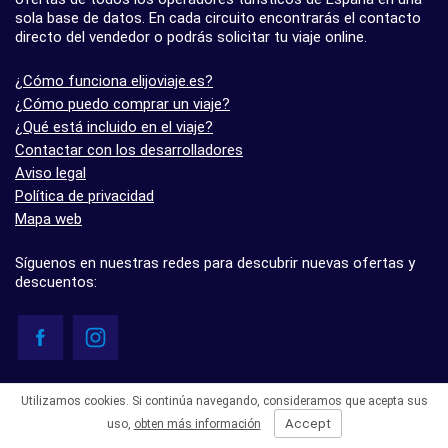
sola base de datos. En cada circuito encontrarás el contacto
directo del vendedor o podrás solicitar tu viaje online.
¿Cómo funciona elijoviaje.es?
¿Cómo puedo comprar un viaje?
¿Qué está incluido en el viaje?
Contactar con los desarrolladores
Aviso legal
Política de privacidad
Mapa web
Síguenos en nuestras redes para descubrir nuevas ofertas y
descuentos:
© elijoviaje.es – Plataforma de búsqueda de viajes organizados, 2026
Utilizamos cookies. Si continúa navegando, consideramos que acepta sus
- 5.0 basado en 7 opiniones
Accept
uso,
obten más información