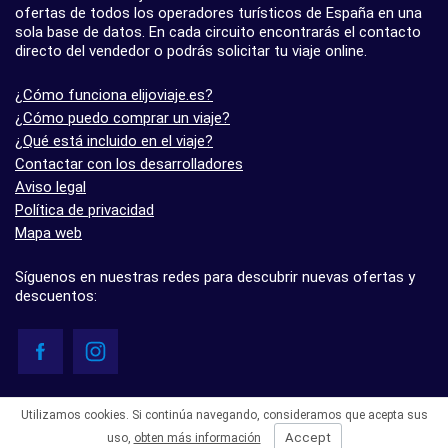
ofertas de todos los operadores turísticos de España en una
sola base de datos. En cada circuito encontrarás el contacto
directo del vendedor o podrás solicitar tu viaje online.
¿Cómo funciona elijoviaje.es?
¿Cómo puedo comprar un viaje?
¿Qué está incluido en el viaje?
Contactar con los desarrolladores
Aviso legal
Política de privacidad
Mapa web
Síguenos en nuestras redes para descubrir nuevas ofertas y
descuentos:
© elijoviaje.es – Plataforma de búsqueda de viajes organizados, 2026
Utilizamos cookies. Si continúa navegando, consideramos que acepta sus
- 5.0 basado en 7 opiniones
Accept
uso,
obten más información