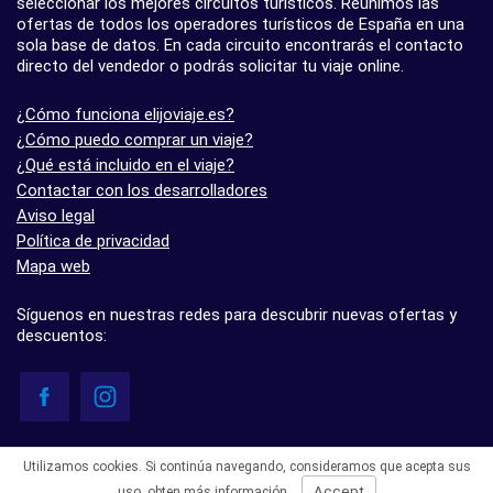
seleccionar los mejores circuitos turísticos. Reunimos las
ofertas de todos los operadores turísticos de España en una
sola base de datos. En cada circuito encontrarás el contacto
directo del vendedor o podrás solicitar tu viaje online.
¿Cómo funciona elijoviaje.es?
¿Cómo puedo comprar un viaje?
¿Qué está incluido en el viaje?
Contactar con los desarrolladores
Aviso legal
Política de privacidad
Mapa web
Síguenos en nuestras redes para descubrir nuevas ofertas y
descuentos:
© elijoviaje.es – Plataforma de búsqueda de viajes organizados, 2026
Utilizamos cookies. Si continúa navegando, consideramos que acepta sus
- 5.0 basado en 7 opiniones
Accept
uso,
obten más información