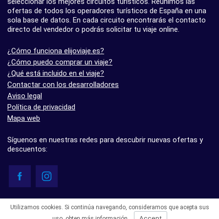
seleccionar los mejores circuitos turísticos. Reunimos las
ofertas de todos los operadores turísticos de España en una
sola base de datos. En cada circuito encontrarás el contacto
directo del vendedor o podrás solicitar tu viaje online.
¿Cómo funciona elijoviaje.es?
¿Cómo puedo comprar un viaje?
¿Qué está incluido en el viaje?
Contactar con los desarrolladores
Aviso legal
Política de privacidad
Mapa web
Síguenos en nuestras redes para descubrir nuevas ofertas y
descuentos:
© elijoviaje.es – Plataforma de búsqueda de viajes organizados, 2026
Utilizamos cookies. Si continúa navegando, consideramos que acepta sus
- 5.0 basado en 7 opiniones
Accept
uso,
obten más información