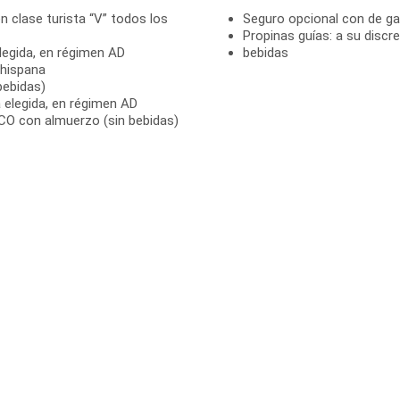
en clase turista “V” todos los
Seguro opcional con de ga
Propinas guías: a su discr
legida, en régimen AD
bebidas
 hispana
bebidas)
 elegida, en régimen AD
CO con almuerzo (sin bebidas)