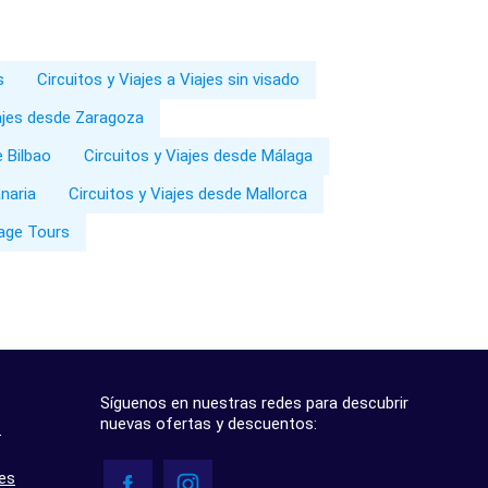
s
Circuitos y Viajes a Viajes sin visado
iajes desde Zaragoza
e Bilbao
Circuitos y Viajes desde Málaga
naria
Circuitos y Viajes desde Mallorca
mage Tours
Síguenos en nuestras redes para descubrir
nuevas ofertas y descuentos:
?
res