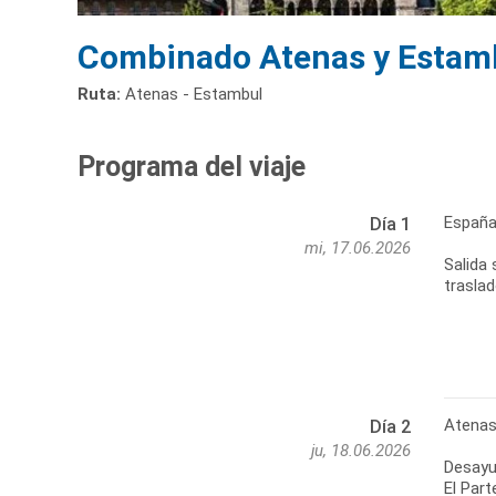
Combinado Atenas y Estam
Ruta:
Atenas - Estambul
Programa del viaje
España
Día 1
mi, 17.06.2026
Salida
traslad
Atena
Día 2
ju, 18.06.2026
Desayun
El Part