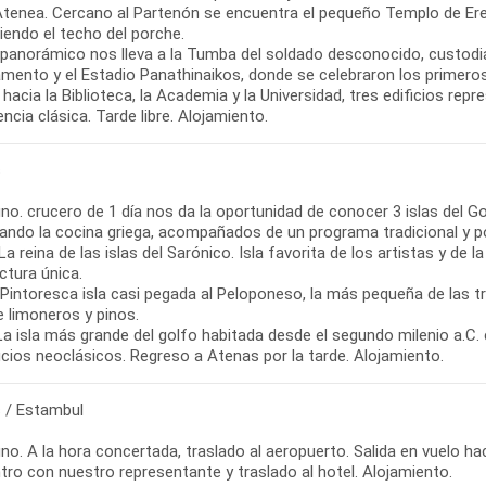
Atenea. Cercano al Partenón se encuentra el pequeño Templo de Ere
iendo el techo del porche.
r panorámico nos lleva a la Tumba del soldado desconocido, custodia
lamento y el Estadio Panathinaikos, donde se celebraron los primer
hacia la Biblioteca, la Academia y la Universidad, tres edificios rep
uencia clásica. Tarde libre. Alojamiento.
s
no. crucero de 1 día nos da la oportunidad de conocer 3 islas del G
ndo la cocina griega, acompañados de un programa tradicional y pop
La reina de las islas del Sarónico. Isla favorita de los artistas y de
ctura única.
Pintoresca isla casi pegada al Peloponeso, la más pequeña de las tr
e limoneros y pinos.
La isla más grande del golfo habitada desde el segundo milenio a.C. 
icios neoclásicos. Regreso a Atenas por la tarde. Alojamiento.
 / Estambul
o. A la hora concertada, traslado al aeropuerto. Salida en vuelo hac
tro con nuestro representante y traslado al hotel. Alojamiento.