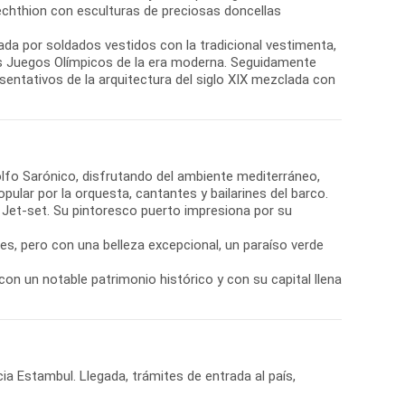
chthion con esculturas de preciosas doncellas
da por soldados vestidos con la tradicional vestimenta,
os Juegos Olímpicos de la era moderna. Seguidamente
resentativos de la arquitectura del siglo XIX mezclada con
olfo Sarónico, disfrutando del ambiente mediterráneo,
ular por la orquesta, cantantes y bailarines del barco.
 la Jet-set. Su pintoresco puerto impresiona por su
es, pero con una belleza excepcional, un paraíso verde
con un notable patrimonio histórico y con su capital llena
ia Estambul. Llegada, trámites de entrada al país,