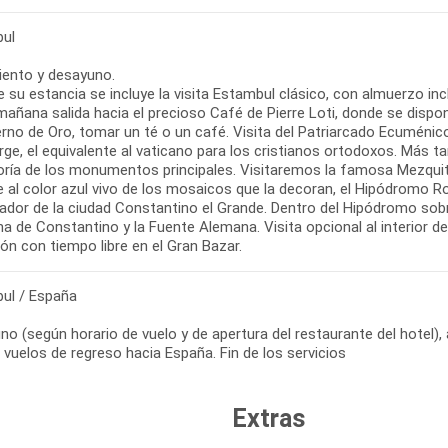
ul
iento y desayuno.
 su estancia se incluye la visita Estambul clásico, con almuerzo inc
mañana salida hacia el precioso Café de Pierre Loti, donde se dispon
erno de Oro, tomar un té o un café. Visita del Patriarcado Ecuméni
ge, el equivalente al vaticano para los cristianos ortodoxos. Más ta
oría de los monumentos principales. Visitaremos la famosa Mezquita
 al color azul vivo de los mosaicos que la decoran, el Hipódromo R
ador de la ciudad Constantino el Grande. Dentro del Hipódromo sobre
 de Constantino y la Fuente Alemana. Visita opcional al interior de
ón con tiempo libre en el Gran Bazar.
ul / España
o (según horario de vuelo y de apertura del restaurante del hotel), 
 vuelos de regreso hacia España. Fin de los servicios
Extras