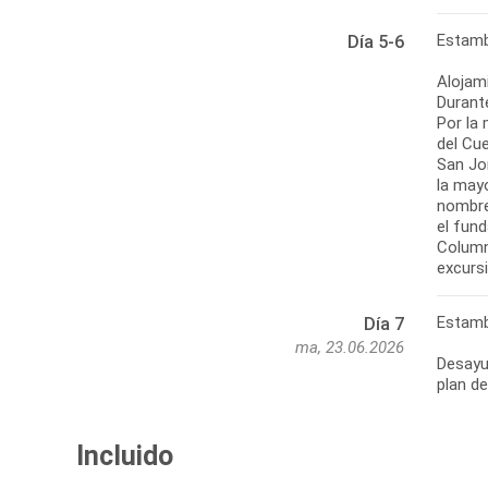
Estamb
Día 5-6
Alojam
Durante
Por la 
del Cu
San Jor
la may
nombre
el fund
Columna
excursi
Estamb
Día 7
ma, 23.06.2026
Desayun
plan de
Incluido