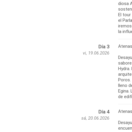
diosa 
sosten
El tou
el Par
iremos 
la infl
Atena
Día 3
vi, 19.06.2026
Desayu
saborea
Hydra. 
arquite
Poros. 
lleno d
Egina. 
de edif
Atenas
Día 4
sá, 20.06.2026
Desayun
encuen