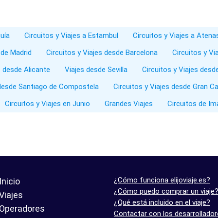
quía
Circuitos y Viajes a Estambul
Circuitos y Viajes a Atena
sde Madrid
Circuitos y Viajes desde Barcelona
Circuitos y V
s desde Alicante
Viajes desde Sevilla
Circuitos y Viajes desd
s desde Santiago de Compostela
Circuitos y Viajes desde Gran Ca
Circuitos y Viajes en Junio
Grandes Viajes
Circuitos de I
¿Cómo funciona elijoviaje.es?
Inicio
¿Cómo puedo comprar un viaje
Viajes
¿Qué está incluido en el viaje?
Operadores
Contactar con los desarrollado