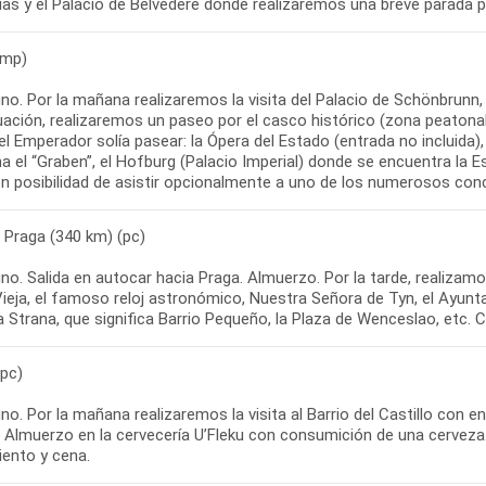
as y el Palacio de Belvedere donde realizaremos una breve parada pa
(mp)
o. Por la mañana realizaremos la visita del Palacio de Schönbrunn, 
ación, realizaremos un paseo por el casco histórico (zona peatonal)
l Emperador solía pasear: la Ópera del Estado (entrada no incluida),
a el “Graben”, el Hofburg (Palacio Imperial) donde se encuentra la 
on posibilidad de asistir opcionalmente a uno de los numerosos conc
 Praga (340 km) (pc)
no. Salida en autocar hacia Praga. Almuerzo. Por la tarde, realiza
ieja, el famoso reloj astronómico, Nuestra Señora de Tyn, el Ayuntam
 Strana, que significa Barrio Pequeño, la Plaza de Wenceslao, etc. 
(pc)
o. Por la mañana realizaremos la visita al Barrio del Castillo con ent
 Almuerzo en la cervecería U’Fleku con consumición de una cerveza. T
iento y cena.