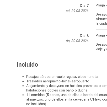
Praga -
Día 7
sá, 29.08.2026
Desayun
Almuer
la ciud
Praga 
Día 8
do, 30.08.2026
Desayun
viaje y
Incluido
Pasajes aéreos en vuelo regular, clase turista
Traslados aeropuerto-hotel-aeropuerto
Alojamiento y desayuno en hoteles previstos o simi
habitaciones dobles con baño o ducha
11 comidas (5 cenas, una de ellas a bordo del cruc
almuerzos, uno de ellos en la cervecería U’Fleku co
no incluidas)