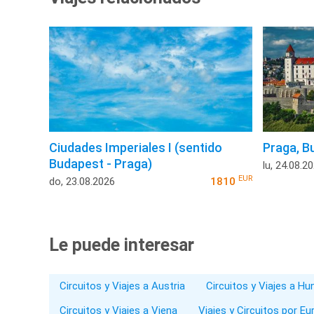
Ciudades Imperiales I (sentido
Praga, B
Budapest - Praga)
lu, 24.08.2
EUR
do, 23.08.2026
1810
Le puede interesar
Circuitos y Viajes a Austria
Circuitos y Viajes a Hu
Circuitos y Viajes a Viena
Viajes y Circuitos por Eu