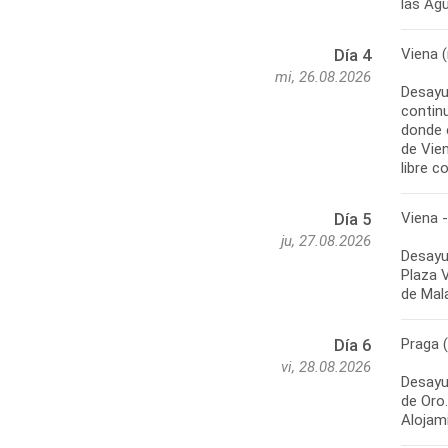
las Agu
Viena 
Día 4
mi, 26.08.2026
Desayun
continu
donde e
de Vien
libre c
Viena -
Día 5
ju, 27.08.2026
Desayu
Plaza V
de Mala
Praga 
Día 6
vi, 28.08.2026
Desayun
de Oro.
Alojam