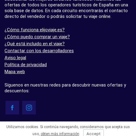
ofertas de todos los operadores turísticos de España en una
sola base de datos. En cada circuito encontrarás el contacto
directo del vendedor o podrás solicitar tu viaje online.
¿Cómo funciona elijoviaje.es?
¿Cómo puedo comprar un viaje?
¿Qué está incluido en el viaje?
Contactar con los desarrolladores
Aviso legal
Política de privacidad
Mapa web
Síguenos en nuestras redes para descubrir nuevas ofertas y
descuentos:
© elijoviaje.es – Plataforma de búsqueda de viajes organizados, 2026
Utilizamos cookies. Si continúa navegando, consideramos que acepta sus
- 5.0 basado en 7 opiniones
Accept
uso,
obten más información