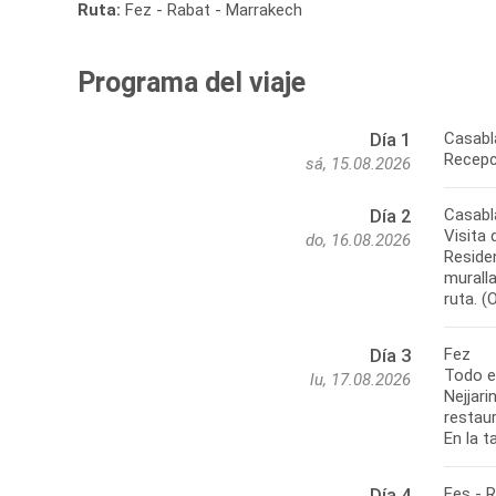
Ruta:
Fez - Rabat - Marrakech
Programa del viaje
Casabl
Día 1
Recepci
sá, 15.08.2026
Casabl
Día 2
Visita 
do, 16.08.2026
Residen
murall
ruta. (
Fez
Día 3
Todo el
lu, 17.08.2026
Nejjari
restaur
En la t
Fes - 
Día 4