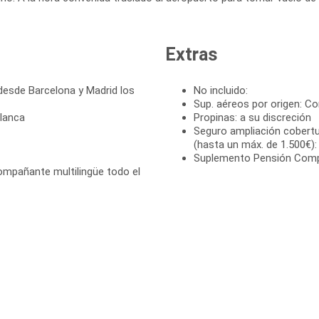
Extras
desde Barcelona y Madrid los
No incluido:
Sup. aéreos por origen: Co
blanca
Propinas: a su discreción
Seguro ampliación cobertu
(hasta un máx. de 1.500€):
Suplemento Pensión Compl
compañante multilingüe todo el