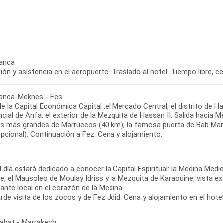
anca
ón y asistencia en el aeropuerto. Traslado al hotel. Tiempo libre, c
anca-Meknes - Fes
de la Capital Económica Capital :el Mercado Central, el distrito de H
cial de Anfa, el exterior de la Mezquita de Hassan II. Salida hacia Mek
as más grandes de Marruecos (40 km); la famosa puerta de Bab Manso
Opcional). Continuación a Fez. Cena y alojamiento.
 día estará dedicado a conocer la Capital Espiritual: la Medina Medi
ne, el Mausoleo de Moulay Idriss y la Mezquita de Karaouine, vista e
ante local en el corazón de la Medina.
arde visita de los zocos y de Fez Jdid. Cena y alojamiento en el hotel
Rabat - Marrakech