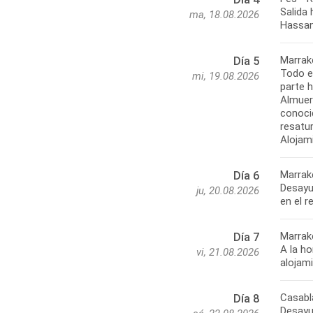
Salida 
ma, 18.08.2026
Hassan.
Marrak
Día 5
Todo el
mi, 19.08.2026
parte h
Almuerz
conoci
resatur
Alojam
Marrak
Día 6
Desayu
ju, 20.08.2026
en el r
Marrak
Día 7
A la ho
vi, 21.08.2026
alojam
Casabl
Día 8
Desayu