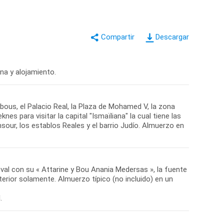
Descargar
ena y alojamiento.
abous, el Palacio Real, la Plaza de Mohamed V, la zona
nes para visitar la capital "Ismaïliana" la cual tiene las
ur, los establos Reales y el barrio Judío. Almuerzo en
eval con su « Attarine y Bou Anania Medersas », la fuente
xterior solamente. Almuerzo típico (no incluido) en un
.