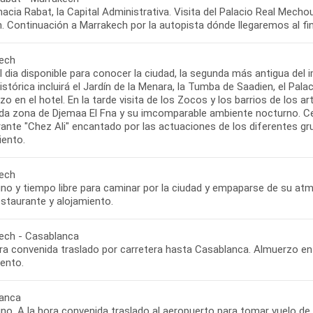
hacia Rabat, la Capital Administrativa. Visita del Palacio Real Mec
 Continuación a Marrakech por la autopista dónde llegaremos al fina
ech
 dia disponible para conocer la ciudad, la segunda más antigua del im
istórica incluirá el Jardín de la Menara, la Tumba de Saadien, el Pala
o en el hotel. En la tarde visita de los Zocos y los barrios de los art
da zona de Djemaa El Fna y su imcomparable ambiente nocturno. Cena
ante "Chez Ali" encantado por las actuaciones de los diferentes gru
iento.
ech
no y tiempo libre para caminar por la ciudad y empaparse de su atmó
estaurante y alojamiento.
ech - Casablanca
ra convenida traslado por carretera hasta Casablanca. Almuerzo en e
iento.
anca
no. A la hora convenida traslado al aeropuerto para tomar vuelo de 