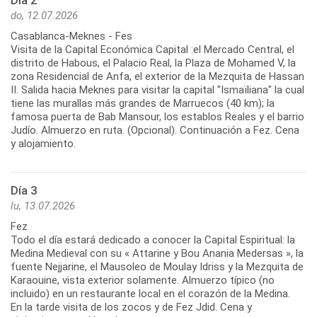
Día 2
do, 12.07.2026
Casablanca-Meknes - Fes
Visita de la Capital Económica Capital :el Mercado Central, el
distrito de Habous, el Palacio Real, la Plaza de Mohamed V, la
zona Residencial de Anfa, el exterior de la Mezquita de Hassan
II. Salida hacia Meknes para visitar la capital "Ismaïliana" la cual
tiene las murallas más grandes de Marruecos (40 km); la
famosa puerta de Bab Mansour, los establos Reales y el barrio
Judío. Almuerzo en ruta. (Opcional). Continuación a Fez. Cena
y alojamiento.
Día 3
lu, 13.07.2026
Fez
Todo el día estará dedicado a conocer la Capital Espiritual: la
Medina Medieval con su « Attarine y Bou Anania Medersas », la
fuente Nejjarine, el Mausoleo de Moulay Idriss y la Mezquita de
Karaouine, vista exterior solamente. Almuerzo típico (no
incluido) en un restaurante local en el corazón de la Medina.
En la tarde visita de los zocos y de Fez Jdid. Cena y