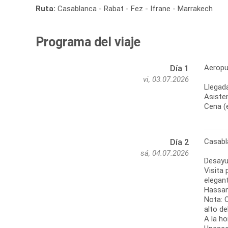
Ruta:
Casablanca - Rabat - Fez - Ifrane - Marrakech
Programa del viaje
Aeropu
Día 1
vi, 03.07.2026
Llegada
Asisten
Cena (e
Casabl
Día 2
sá, 04.07.2026
Desayun
Visita 
elegant
Hassan 
Nota: O
alto de
A la ho