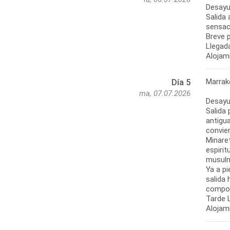
Desayun
Salida
sensac
Breve p
Llegad
Alojam
Marrak
Día 5
ma, 07.07.2026
Desayun
Salida 
antigu
convier
Minaret
espirit
musulm
Ya a pi
salida 
compon
Tarde L
Alojami