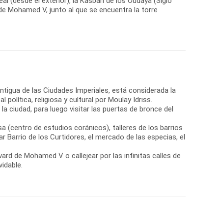
al (desde el exterior), la Kasbah de los Oudaya (Siglo
o de Mohamed V, junto al que se encuentra la torre
antigua de las Ciudades Imperiales, está considerada la
política, religiosa y cultural por Moulay Idriss.
ciudad, para luego visitar las puertas de bronce del
sa (centro de estudios coránicos), talleres de los barrios
r Barrio de los Curtidores, el mercado de las especias, el
ard de Mohamed V o callejear por las infinitas calles de
idable.