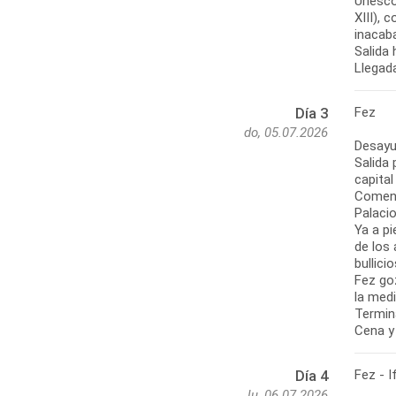
Unesco 
XIII), 
inacab
Salida 
Llegada
Fez
Día 3
do, 05.07.2026
Desayun
Salida 
capital
Comenz
Palacio
Ya a pi
de los 
bullici
Fez goz
la med
Termina
Cena y
Fez - I
Día 4
lu, 06.07.2026