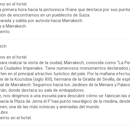
o en el hotel.
 a primera hora hacia la pintoresca Ifrane que destaca por sus punt
ión de encontrarnos en un pueblecito de Suiza.
arada y salida por autovía hacia Marrakech.
a a Marrakech.
iento.
ech
o en el hotel.
para realizar la visita de la ciudad, Marrakech, conocida como “La Pe
as Ciudades Imperiales. Tiene numerosos monumentos declarados pa
ten en el principal atractivo turístico del país. Por la mañana ef
e de la Koutobia (siglo XIII), hermana de la Giralda de Sevilla, de es
ual de Marrakech. Seguimos hacia los Jardines de la Menara y Palacio
án, donde destaca su sala de embajadores.
e, nos dirigimos a una escuela para descubrir cómo se fabrican las 
hacia la Plaza de Jema el F"naa punto neurálgico de la medina, desd
en, una de las más icónicas y animadas del mundo.
ibre.
ento en el hotel.