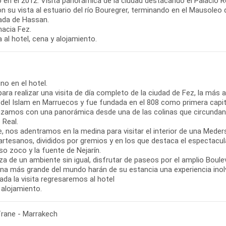
en el 2012. Visita panorámica de la ciudad destacando el Palacio Re
con su vista al estuario del río Bouregrer, terminando en el Mausole
ada de Hassan.
hacia Fez.
 al hotel, cena y alojamiento.
o en el hotel.
para realizar una visita de día completo de la ciudad de Fez, la más 
 del Islam en Marruecos y fue fundada en el 808 como primera capital 
amos con una panorámica desde una de las colinas que circundan la 
 Real.
e, nos adentramos en la medina para visitar el interior de una Meder
artesanos, divididos por gremios y en los que destaca el espectacula
oso zoco y la fuente de Nejarín.
a de un ambiente sin igual, disfrutar de paseos por el amplio Boulev
ina más grande del mundo harán de su estancia una experiencia inolv
da la visita regresaremos al hotel
 alojamiento.
frane - Marrakech