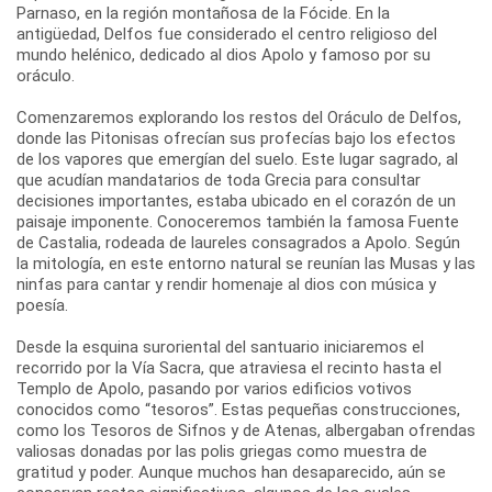
Parnaso, en la región montañosa de la Fócide. En la
antigüedad, Delfos fue considerado el centro religioso del
mundo helénico, dedicado al dios Apolo y famoso por su
oráculo.
Comenzaremos explorando los restos del Oráculo de Delfos,
donde las Pitonisas ofrecían sus profecías bajo los efectos
de los vapores que emergían del suelo. Este lugar sagrado, al
que acudían mandatarios de toda Grecia para consultar
decisiones importantes, estaba ubicado en el corazón de un
paisaje imponente. Conoceremos también la famosa Fuente
de Castalia, rodeada de laureles consagrados a Apolo. Según
la mitología, en este entorno natural se reunían las Musas y las
ninfas para cantar y rendir homenaje al dios con música y
poesía.
Desde la esquina suroriental del santuario iniciaremos el
recorrido por la Vía Sacra, que atraviesa el recinto hasta el
Templo de Apolo, pasando por varios edificios votivos
conocidos como “tesoros”. Estas pequeñas construcciones,
como los Tesoros de Sifnos y de Atenas, albergaban ofrendas
valiosas donadas por las polis griegas como muestra de
gratitud y poder. Aunque muchos han desaparecido, aún se