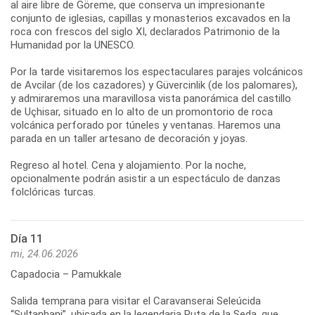
al aire libre de Göreme, que conserva un impresionante
conjunto de iglesias, capillas y monasterios excavados en la
roca con frescos del siglo XI, declarados Patrimonio de la
Humanidad por la UNESCO.
Por la tarde visitaremos los espectaculares parajes volcánicos
de Avcilar (de los cazadores) y Güvercinlik (de los palomares),
y admiraremos una maravillosa vista panorámica del castillo
de Uçhisar, situado en lo alto de un promontorio de roca
volcánica perforado por túneles y ventanas. Haremos una
parada en un taller artesano de decoración y joyas.
Regreso al hotel. Cena y alojamiento. Por la noche,
opcionalmente podrán asistir a un espectáculo de danzas
Día 11
mi, 24.06.2026
Capadocia – Pamukkale
Salida temprana para visitar el Caravanserai Seleúcida
“Sultanhani”, ubicada en la legendaria Ruta de la Seda, que