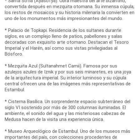
* Santa Sofía (Ayasofya). Obra maestra del arte bizantino,
convertida después en mezquita otomana. Su inmensa cúpula,
los restos de mosaicos y su historia milenaria la convierten en
uno de los monumentos más impresionantes del mundo.
* Palacio de Topkapi. Residencia de los sultanes durante
siglos, es un complejo lleno de patios, pabellones y salas
decoradas con exquisito arte otomano. Destacan el Tesoro
Imperial y el Harén, así como sus vistas privilegiadas al
Bósforo.
* Mezquita Azul (Sultanahmet Camii). Famosa por sus
azulejos azules de Iznik y por sus seis minaretes, es una joya
de la arquitectura imperial. Su interior luminoso y su cúpula
central ofrecen una de las imágenes más representativas de
Estambul.
* Cisterna Basílica. Un sorprendente espacio subterráneo del
siglo VI sostenido por más de 300 columnas iluminadas. El
ambiente, el sonido del agua y las misteriosas cabezas de
Medusa hacen de la visita una experiencia única.
* Museo Arqueológico de Estambul. Uno de los museos más
importantes del país, con colecciones procedentes de