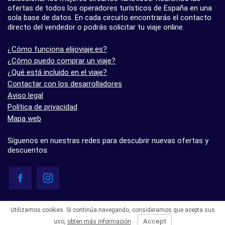
ofertas de todos los operadores turísticos de España en una
sola base de datos. En cada circuito encontrarás el contacto
directo del vendedor o podrás solicitar tu viaje online.
¿Cómo funciona elijoviaje.es?
¿Cómo puedo comprar un viaje?
¿Qué está incluido en el viaje?
Contactar con los desarrolladores
Aviso legal
Política de privacidad
Mapa web
Síguenos en nuestras redes para descubrir nuevas ofertas y
descuentos:
© elijoviaje.es – Plataforma de búsqueda de viajes organizados, 2026
Utilizamos cookies. Si continúa navegando, consideramos que acepta sus
- 5.0 basado en 7 opiniones
Accept
uso,
obten más información