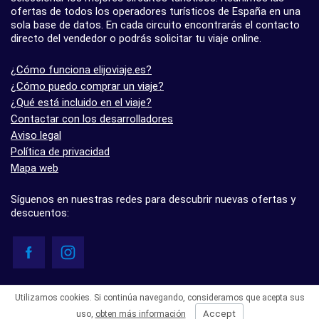
ofertas de todos los operadores turísticos de España en una
sola base de datos. En cada circuito encontrarás el contacto
directo del vendedor o podrás solicitar tu viaje online.
¿Cómo funciona elijoviaje.es?
¿Cómo puedo comprar un viaje?
¿Qué está incluido en el viaje?
Contactar con los desarrolladores
Aviso legal
Política de privacidad
Mapa web
Síguenos en nuestras redes para descubrir nuevas ofertas y
descuentos:
© elijoviaje.es – Plataforma de búsqueda de viajes organizados, 2026
Utilizamos cookies. Si continúa navegando, consideramos que acepta sus
- 5.0 basado en 7 opiniones
Accept
uso,
obten más información