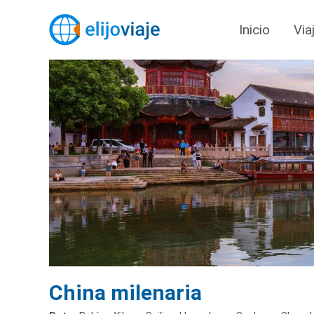
Inicio
Via
China milenaria