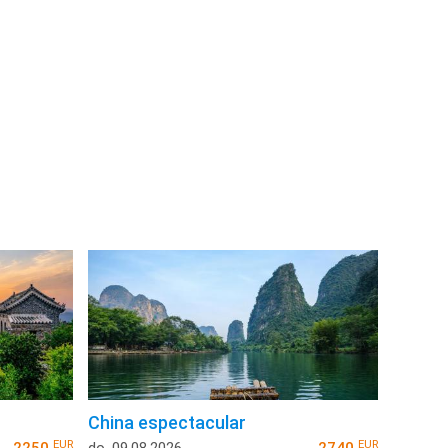
China espectacular
EUR
EUR