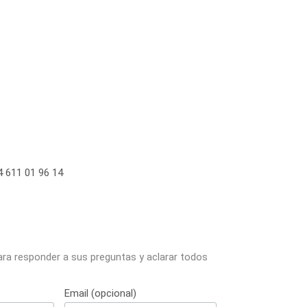
 611 01 96 14
ara responder a sus preguntas y aclarar todos
Email (opcional)