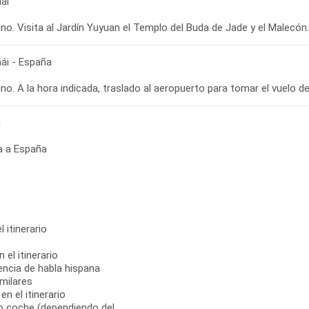
ái
ái - España
a
a a España
 itinerario
 el itinerario
encia de habla hispana
milares
n el itinerario
 o coche (dependiendo del