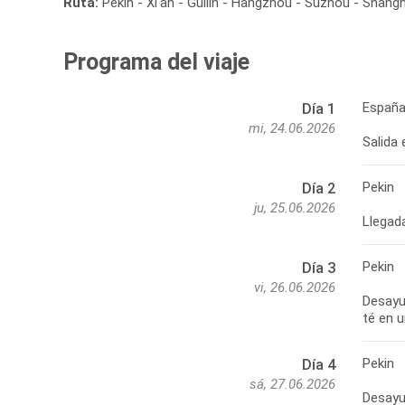
Ruta:
Pekín - Xi'an - Guilin - Hangzhou - Suzhou - Shangh
Programa del viaje
España
Día 1
mi, 24.06.2026
Salida
Pekin
Día 2
ju, 25.06.2026
Pekin
Día 3
vi, 26.06.2026
Desayun
Pekin
Día 4
sá, 27.06.2026
Desayun