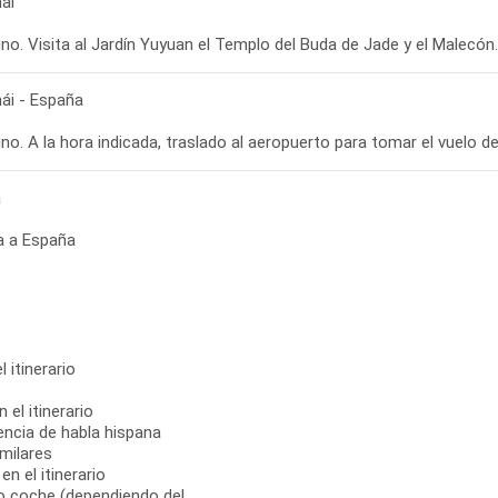
ái
ái - España
a
a a España
 itinerario
 el itinerario
encia de habla hispana
milares
n el itinerario
 o coche (dependiendo del