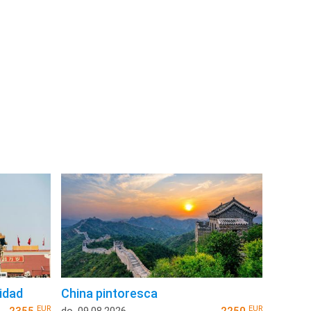
cidad
China pintoresca
EUR
EUR