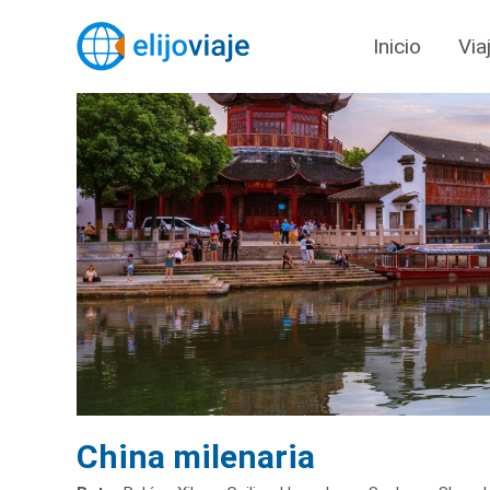
Inicio
Via
China milenaria