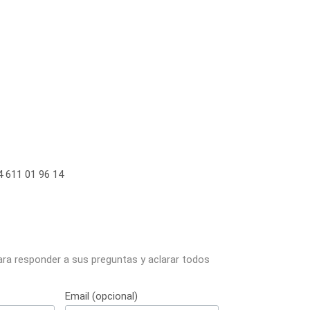
 611 01 96 14
ara responder a sus preguntas y aclarar todos
Email (opcional)