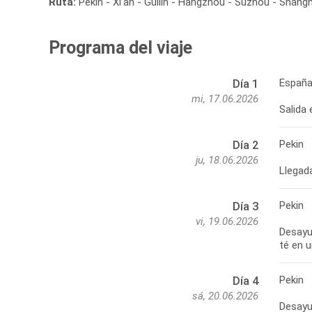
Ruta:
Pekín - Xi'an - Guilin - Hangzhou - Suzhou - Shangh
Programa del viaje
España
Día 1
mi, 17.06.2026
Salida
Pekin
Día 2
ju, 18.06.2026
Pekin
Día 3
vi, 19.06.2026
Desayun
Pekin
Día 4
sá, 20.06.2026
Desayun