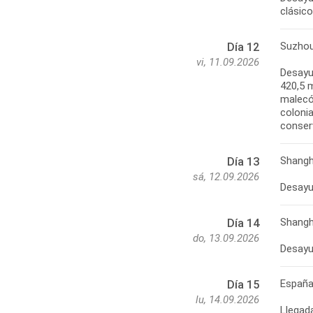
Suzhou
Día 12
vi, 11.09.2026
Desayun
420,5 m
malecó
coloni
Shangh
Día 13
sá, 12.09.2026
Desayun
Shangh
Día 14
do, 13.09.2026
Españ
Día 15
lu, 14.09.2026
Llegad