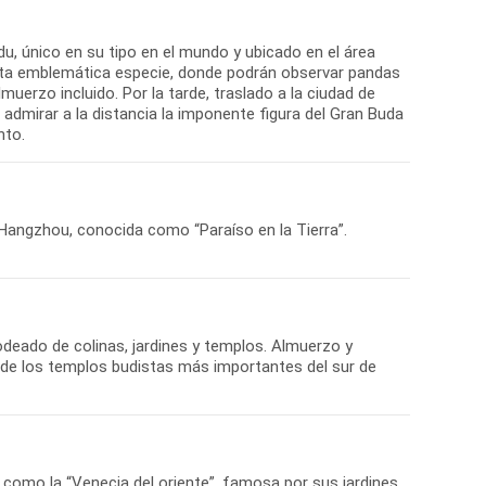
u, único en su tipo en el mundo y ubicado en el área
esta emblemática especie, donde podrán observar pandas
uerzo incluido. Por la tarde, traslado a la ciudad de
admirar a la distancia la imponente figura del Gran Buda
nto.
 Hangzhou, conocida como “Paraíso en la Tierra”.
deado de colinas, jardines y templos. Almuerzo y
o de los templos budistas más importantes del sur de
 como la “Venecia del oriente”, famosa por sus jardines