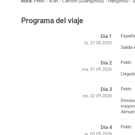
Ruta:
Pekín - Xi'an - Cantón (Guangzhou) - Hangzhou - 
Programa del viaje
España
Día 1
lu, 31.08.2026
Salida 
Pekín
Día 2
ma, 01.09.2026
Pekín
Día 3
mi, 02.09.2026
Desayun
mayores
Pekín
Día 4
ju, 03.09.2026