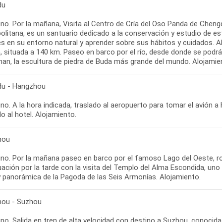
du
no. Por la mañana, Visita al Centro de Cría del Oso Panda de Chengd
olitana, es un santuario dedicado a la conservación y estudio de 
s en su entorno natural y aprender sobre sus hábitos y cuidados. Alm
 situada a 140 km. Paseo en barco por el río, desde donde se podrá 
han, la escultura de piedra de Buda más grande del mundo. Alojamie
u - Hangzhou
o. A la hora indicada, traslado al aeropuerto para tomar el avión a
hou
no. Por la mañana paseo en barco por el famoso Lago del Oeste, ro
uación por la tarde con la visita del Templo del Alma Escondida, un
ou - Suzhou
no. Salida en tren de alta velocidad con destino a Suzhou, conocida