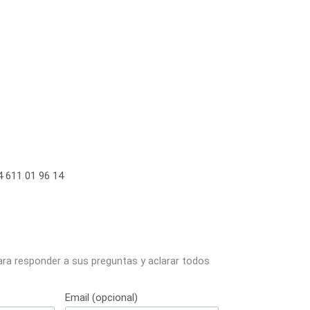
 611 01 96 14
ara responder a sus preguntas y aclarar todos
Email (opcional)