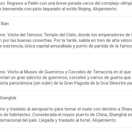
zo. Regreso a Pekín con una breve parada cerca del complejo olímpi
 bienvenida con pato laqueado al estilo Beijing. Alojamiento.
 Xian
o. Visita del famoso Templo del Cielo, donde los emperadores de las
 por las buenas cosechas. Por la tarde, salida en tren de alta veloci
 existencia, única capital amurallada y punto de partida de la famos
no. Visita al Museo de Guerreros y Corceles de Terracota en el que
ntan un gran ejército de guerreros, corceles y carros de guerra qu
isita panorámica (sin subir) de la Gran Pagoda de la Oca Silvestre 
 Shanghái
no y traslado al aeropuerto para tomar el vuelo con destino a Shang
s de habitantes. Considerada el mayor puerto de China, Shanghái es
ernacional del país. Llegada y traslado al hotel. Alojamiento.