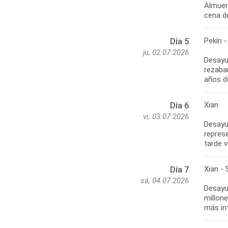
Almuer
cena de
Pekín -
Día 5
ju, 02.07.2026
Desayun
rezaban
años de
Xian
Día 6
vi, 03.07.2026
Desayu
represe
tarde v
Xian -
Día 7
sá, 04.07.2026
Desayu
millone
más int