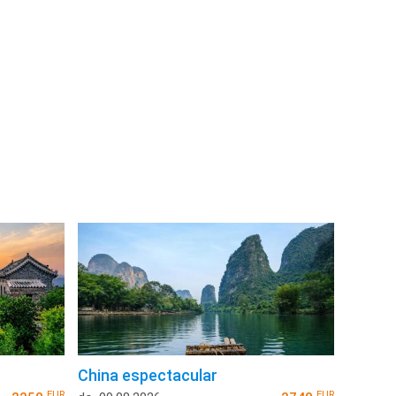
China espectacular
EUR
EUR