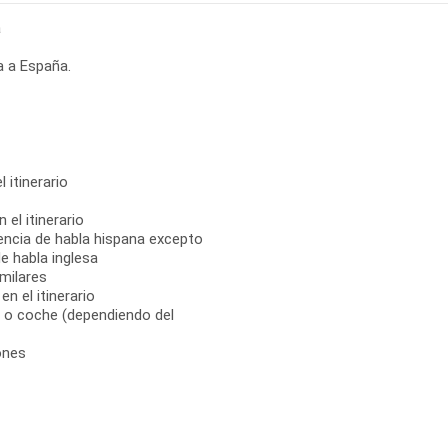
a
a a España.
 itinerario
 el itinerario
encia de habla hispana excepto
e habla inglesa
milares
n el itinerario
, o coche (dependiendo del
ones