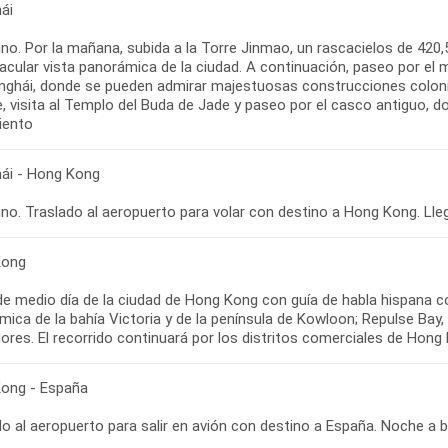
ái
no. Por la mañana, subida a la Torre Jinmao, un rascacielos de 420,
acular vista panorámica de la ciudad. A continuación, paseo por el
nghái, donde se pueden admirar majestuosas construcciones coloni
e, visita al Templo del Buda de Jade y paseo por el casco antiguo, d
iento
ái - Hong Kong
o. Traslado al aeropuerto para volar con destino a Hong Kong. Llega
Kong
 de medio día de la ciudad de Hong Kong con guía de habla hispana 
ica de la bahía Victoria y de la península de Kowloon; Repulse Bay,
res. El recorrido continuará por los distritos comerciales de Hong
ong - España
o al aeropuerto para salir en avión con destino a España. Noche a 