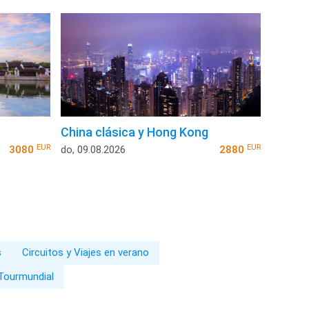
China clásica y Hong Kong
EUR
EUR
3080
do, 09.08.2026
2880
s
Circuitos y Viajes en verano
 Tourmundial