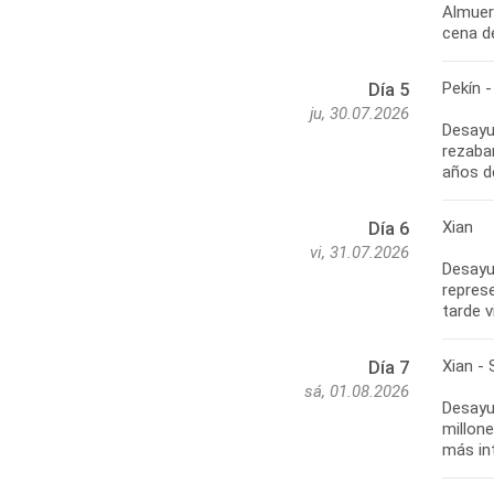
Almuer
cena de
Pekín -
Día 5
ju, 30.07.2026
Desayun
rezaban
años de
Xian
Día 6
vi, 31.07.2026
Desayu
represe
tarde v
Xian -
Día 7
sá, 01.08.2026
Desayu
millone
más int