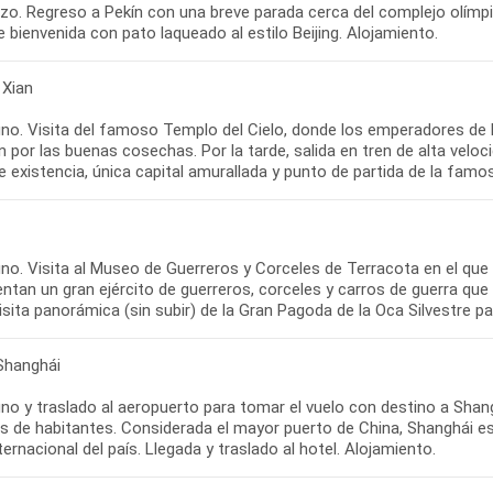
zo. Regreso a Pekín con una breve parada cerca del complejo olímpi
 bienvenida con pato laqueado al estilo Beijing. Alojamiento.
 Xian
o. Visita del famoso Templo del Cielo, donde los emperadores de las
 por las buenas cosechas. Por la tarde, salida en tren de alta veloci
 existencia, única capital amurallada y punto de partida de la famos
no. Visita al Museo de Guerreros y Corceles de Terracota en el que
ntan un gran ejército de guerreros, corceles y carros de guerra qu
isita panorámica (sin subir) de la Gran Pagoda de la Oca Silvestre 
 Shanghái
no y traslado al aeropuerto para tomar el vuelo con destino a Shang
s de habitantes. Considerada el mayor puerto de China, Shanghái es
ernacional del país. Llegada y traslado al hotel. Alojamiento.