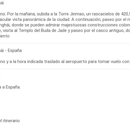
ái
no. Por la mañana, subida a la Torre Jinmao, un rascacielos de 420,
acular vista panorámica de la ciudad. A continuación, paseo por el
nghái, donde se pueden admirar majestuosas construcciones coloni
e, visita al Templo del Buda de Jade y paseo por el casco antiguo, d
iento
ái - España
no y a la hora indicada traslado al aeropuerto para tomar vuelo co
a
a a España.
 itinerario