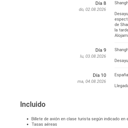
Shangh
Día 8
do, 02.08.2026
Desayu
espect
de Sha
la tard
Alojam
Shangh
Día 9
lu, 03.08.2026
Desayu
Españ
Día 10
ma, 04.08.2026
Llegad
Incluido
Billete de avión en clase turista según indicado en el
Tasas aéreas