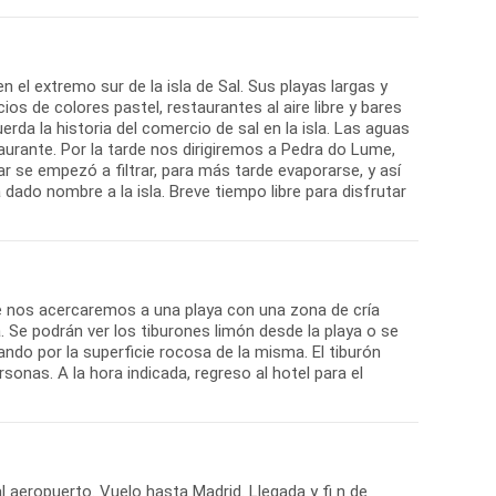
n el extremo sur de la isla de Sal. Sus playas largas y
os de colores pastel, restaurantes al aire libre y bares
rda la historia del comercio de sal en la isla. Las aguas
aurante. Por la tarde nos dirigiremos a Pedra do Lume,
ar se empezó a filtrar, para más tarde evaporarse, y así
 dado nombre a la isla. Breve tiempo libre para disfrutar
de nos acercaremos a una playa con una zona de cría
a. Se podrán ver los tiburones limón desde la playa o se
ndo por la superficie rocosa de la misma. El tiburón
nas. A la hora indicada, regreso al hotel para el
l aeropuerto. Vuelo hasta Madrid. Llegada y fi n de