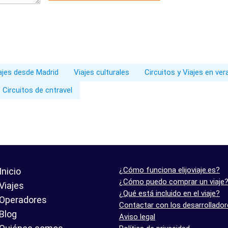
iajes desde Madrid
Viajes culturales
Circuitos y Viajes en ve
Circuitos de cntravel
¿Cómo funciona elijoviaje.es?
Inicio
¿Cómo puedo comprar un viaje
Viajes
¿Qué está incluido en el viaje?
Operadores
Contactar con los desarrollado
Blog
Aviso legal