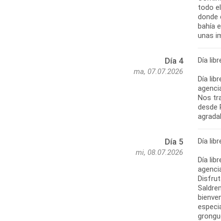
todo el
donde 
bahía 
unas im
Día libr
Día 4
ma, 07.07.2026
Día lib
agencia
Nos tr
desde P
agradab
Día libr
Día 5
mi, 08.07.2026
Día lib
agencia
Disfru
Saldre
bienve
especi
grongu