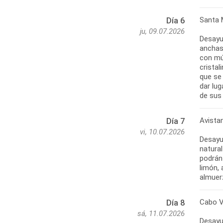
Santa 
Día 6
ju, 09.07.2026
Desayun
anchas 
con mús
cristal
que se 
dar lug
de sus 
Avista
Día 7
vi, 10.07.2026
Desayu
natural
podrán 
limón,
almuerz
Cabo V
Día 8
sá, 11.07.2026
Desayun