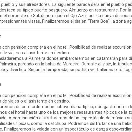
 pueblo y sus alrededores. La siguiente parada será en el pueblo pe
destaca su típico puerto pesquero. Almuerzo en restaurante. Por la 
en el noroeste de Sal, denominada el Ojo Azul, por su cueva de roca
presionantes vistas. Finalizaremos el día en "Terra Boa", la zona agr
e
re con pensión completa en el hotel. Posibilidad de realizar excursio
 de viajes o al asistente en destino.
asladaremos a Palmeira donde embarcaremos en catamarán para disf
almeira, parando en la bahía de Murdeira. Durante el viaje, la tripu
le y divertido. Según la temporada, se podrán ver ballenas o tortug
e
re con pensión completa en el hotel. Posibilidad de realizar excursio
 de viajes o al asistente en destino.
taremos de una tarde-noche caboverdiana típica, con gastronomía lo
mos del hotel hasta uno de los mejores restaurantes típicos de la
nida. A continuación disfrutaremos de un espectáculo de música sua
alidades típicas, como la catchupa. Podremos disfrutar de una beb
e. Finalizaremos la velada con un espectáculo de danza caboverdian