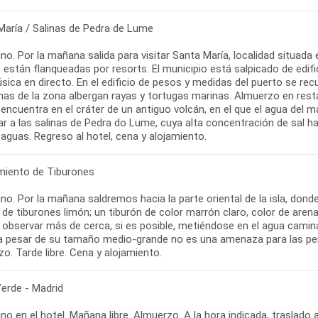
María / Salinas de Pedra de Lume
o. Por la mañana salida para visitar Santa María, localidad situada e
están flanqueadas por resorts. El municipio está salpicado de edifici
ica en directo. En el edificio de pesos y medidas del puerto se recue
inas de la zona albergan rayas y tortugas marinas. Almuerzo en rest
encuentra en el cráter de un antiguo volcán, en el que el agua del m
ar a las salinas de Pedra do Lume, cuya alta concentración de sal ha
aguas. Regreso al hotel, cena y alojamiento.
miento de Tiburones
no. Por la mañana saldremos hacia la parte oriental de la isla, don
 de tiburones limón; un tiburón de color marrón claro, color de aren
observar más de cerca, si es posible, metiéndose en el agua camina
 a pesar de su tamaño medio-grande no es una amenaza para las perso
o. Tarde libre. Cena y alojamiento.
erde - Madrid
o en el hotel. Mañana libre. Almuerzo. A la hora indicada, traslado a