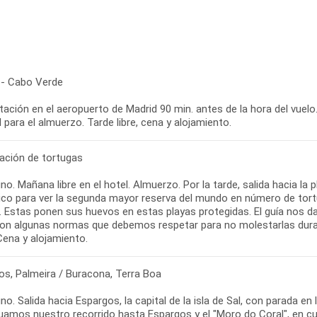
 - Cabo Verde
ación en el aeropuerto de Madrid 90 min. antes de la hora del vuelo.
l para el almuerzo. Tarde libre, cena y alojamiento.
ación de tortugas
o. Mañana libre en el hotel. Almuerzo. Por la tarde, salida hacia la
ico para ver la segunda mayor reserva del mundo en número de tort
l. Estas ponen sus huevos en estas playas protegidas. El guía nos d
con algunas normas que debemos respetar para no molestarlas duran
Cena y alojamiento.
os, Palmeira / Buracona, Terra Boa
o. Salida hacia Espargos, la capital de la isla de Sal, con parada en l
uamos nuestro recorrido hasta Espargos y el "Moro do Coral", en cu