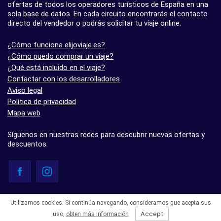
ofertas de todos los operadores turísticos de España en una
sola base de datos. En cada circuito encontrarás el contacto
directo del vendedor o podrás solicitar tu viaje online.
¿Cómo funciona elijoviaje.es?
¿Cómo puedo comprar un viaje?
¿Qué está incluido en el viaje?
Contactar con los desarrolladores
Aviso legal
Política de privacidad
Mapa web
Síguenos en nuestras redes para descubrir nuevas ofertas y
descuentos:
© elijoviaje.es – Plataforma de búsqueda de viajes organizados, 2026
Utilizamos cookies. Si continúa navegando, consideramos que acepta sus
- 5.0 basado en 7 opiniones
Accept
uso,
obten más información