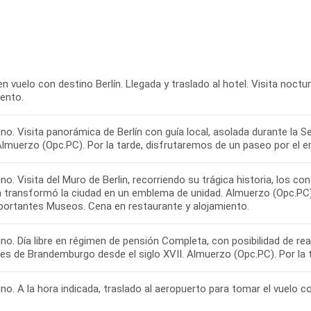
en vuelo con destino Berlín. Llegada y traslado al hotel. Visita noct
iento.
o. Visita panorámica de Berlín con guía local, asolada durante la S
Almuerzo (Opc.PC). Por la tarde, disfrutaremos de un paseo por el e
o. Visita del Muro de Berlin, recorriendo su trágica historia, los 
n transformó la ciudad en un emblema de unidad. Almuerzo (Opc.PC). T
portantes Museos. Cena en restaurante y alojamiento.
o. Día libre en régimen de pensión Completa, con posibilidad de real
es de Brandemburgo desde el siglo XVII. Almuerzo (Opc.PC). Por la t
o. A la hora indicada, traslado al aeropuerto para tomar el vuelo con 