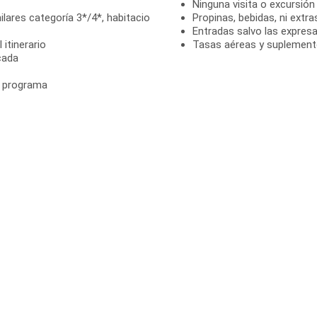
Ninguna visita o excursió
lares categoría 3*/4*, habitacio
Propinas, bebidas, ni extra
Entradas salvo las expre
itinerario
Tasas aéreas y suplemento
cada
el programa