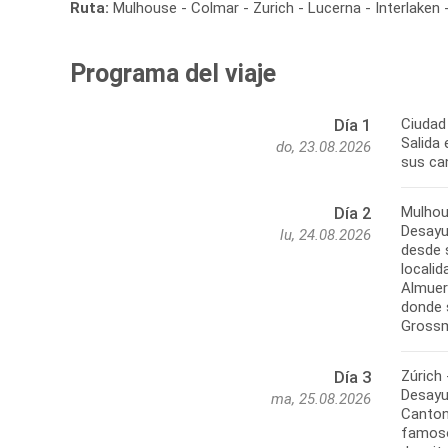
Ruta:
Mulhouse - Colmar - Zurich - Lucerna - Interlaken 
Programa del viaje
Ciudad
Día 1
Salida 
do, 23.08.2026
Mulhou
Día 2
Desayu
lu, 24.08.2026
desde 
locali
Almuerz
donde 
Zúrich
Día 3
Desayun
ma, 25.08.2026
Canton
famoso