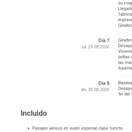
su coqu
Llegada
fabrica
impres
Ginebr
Día 7
Desayu
sá, 29.08.2026
Vicente
orillas
las más
Basile
Día 8
Desayun
do, 30.08.2026
Incluido
Pasajes aéreos en vuelo especial clase turista