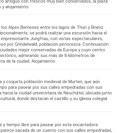
asco antiguo con frescos muy bien conservados, la plaza
de los Alpes Berneses entre los lagos de Thun y Brienz.
 Opcionalmente, se podrá realizar una excursión hacia el
 impresionante Jungfrau, con vistas espectaculares,
greso por Grindelwald, población pintoresca. Continuación
as ciudades mejor conservadas de Europa y cuyo centro
 histórico, admirando sus más de 8 kilómetros de
a y coqueta población medieval de Murten, que aún
empo para pasear por sus calles empedradas con sus
hacia la ciudad universitaria de Neuchâtel, ubicada junto
tural, donde destacan el castillo y su iglesia colegial.
a y tiempo libre para pasear por esta encantadora
e parece sacada de un cuento con sus calles empedradas,