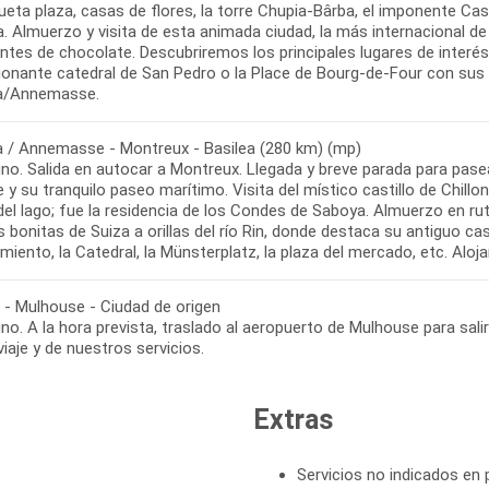
eta plaza, casas de flores, la torre Chupia-Bârba, el imponente Cas
. Almuerzo y visita de esta animada ciudad, la más internacional de
ntes de chocolate. Descubriremos los principales lugares de interés
ionante catedral de San Pedro o la Place de Bourg-de-Four con sus 
a / Annemasse - Montreux - Basilea (280 km) (mp)
no. Salida en autocar a Montreux. Llegada y breve parada para pasea
 y su tranquilo paseo marítimo. Visita del místico castillo de Chillon
 del lago; fue la residencia de los Condes de Saboya. Almuerzo en ruta
 bonitas de Suiza a orillas del río Rin, donde destaca su antiguo c
a - Mulhouse - Ciudad de origen
o. A la hora prevista, traslado al aeropuerto de Mulhouse para salir
Extras
Servicios no indicados en