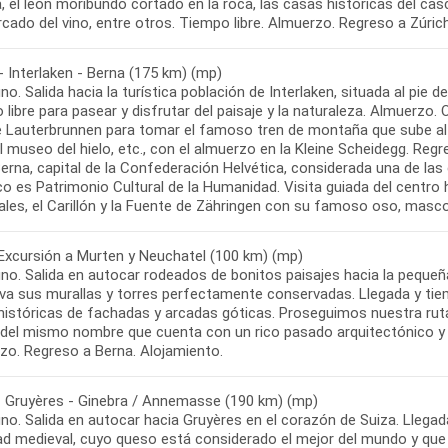
, el león moribundo cortado en la roca, las casas históricas del c
- Interlaken - Berna (175 km) (mp)
o. Salida hacia la turística población de Interlaken, situada al pie 
libre para pasear y disfrutar del paisaje y la naturaleza. Almuerzo.
de Lauterbrunnen para tomar el famoso tren de montaña que sube al
al museo del hielo, etc., con el almuerzo en la Kleine Scheidegg. Re
Berna, capital de la Confederación Helvética, considerada una de l
co es Patrimonio Cultural de la Humanidad. Visita guiada del centro
Excursión a Murten y Neuchatel (100 km) (mp)
no. Salida en autocar rodeados de bonitos paisajes hacia la pequeñ
va sus murallas y torres perfectamente conservadas. Llegada y ti
istóricas de fachadas y arcadas góticas. Proseguimos nuestra ruta 
 del mismo nombre que cuenta con un rico pasado arquitectónico y cul
- Gruyères - Ginebra / Annemasse (190 km) (mp)
no. Salida en autocar hacia Gruyères en el corazón de Suiza. Llegad
dad medieval, cuyo queso está considerado el mejor del mundo y qu