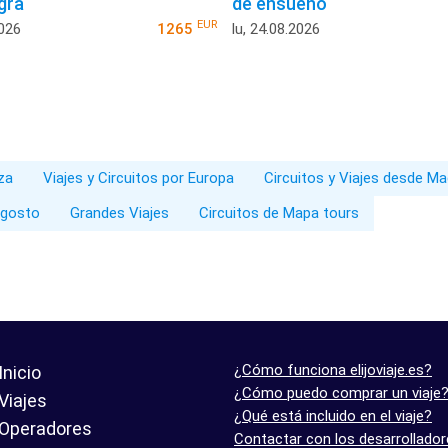
gra
de ensueño
EUR
2026
1265
lu, 24.08.2026
iza
Viajes y Circuitos por Europa
Circuitos y Viajes desde Ma
Agosto
Grandes Viajes
Circuitos de Mapa tours
¿Cómo funciona elijoviaje.es?
Inicio
¿Cómo puedo comprar un viaje
Viajes
¿Qué está incluido en el viaje?
Operadores
Contactar con los desarrollado