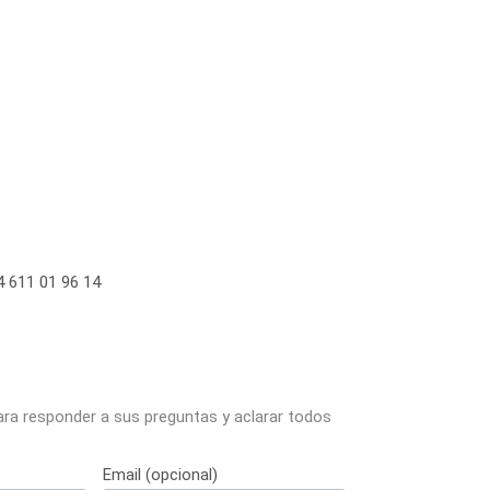
 611 01 96 14
ara responder a sus preguntas y aclarar todos
Email (opcional)