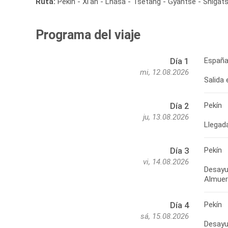
Ruta:
Pekín - Xi'an - Lhasa - Tsetang - Gyantse - Shigat
Programa del viaje
España
Día 1
mi, 12.08.2026
Pekín
Día 2
ju, 13.08.2026
Llegada
Pekín
Día 3
vi, 14.08.2026
Desayun
Pekín
Día 4
sá, 15.08.2026
Desayu