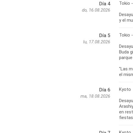
Tokio 
Día 4
do, 16.08.2026
Desayun
y el mu
Tokio 
Día 5
lu, 17.08.2026
Desayun
Buda gi
parque
"Las m
el mism
Kyoto
Día 6
ma, 18.08.2026
Desayu
Arashi
en rest
fiestas
Kyoto
Día 7