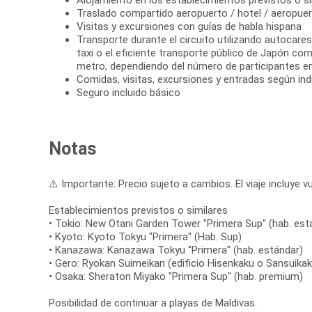
Alojamiento en los establecimientos previstos o si
Traslado compartido aeropuerto / hotel / aeropue
Visitas y excursiones con guías de habla hispana
Transporte durante el circuito utilizando autocare
taxi o el eficiente transporte público de Japón co
metro, dependiendo del número de participantes en 
Comidas, visitas, excursiones y entradas según indi
Seguro incluido básico
Notas
⚠️ Importante: Precio sujeto a cambios. El viaje incluye vu
Establecimientos previstos o similares
• Tokio: New Otani Garden Tower "Primera Sup" (hab. est
• Kyoto: Kyoto Tokyu "Primera" (Hab. Sup)
• Kanazawa: Kanazawa Tokyu "Primera" (hab. estándar)
• Gero: Ryokan Suimeikan (edificio Hisenkaku o Sansuika
• Osaka: Sheraton Miyako "Primera Sup" (hab. premium)
Posibilidad de continuar a playas de Maldivas.