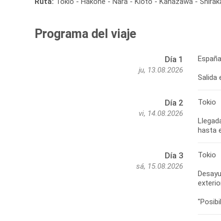
Ruta:
Tokio - Hakone - Nara - Kioto - Kanazawa - Shira
Programa del viaje
España
Día 1
ju, 13.08.2026
Salida 
Tokio
Día 2
vi, 14.08.2026
Llegada
hasta e
Tokio
Día 3
sá, 15.08.2026
Desayun
exterio
"Posib