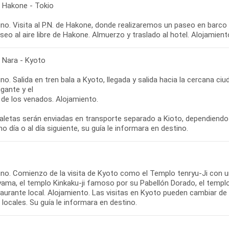
- Hakone - Tokio
o. Visita al P.N. de Hakone, donde realizaremos un paseo en barco 
seo al aire libre de Hakone. Almuerzo y traslado al hotel. Alojamient
- Nara - Kyoto
o. Salida en tren bala a Kyoto, llegada y salida hacia la cercana ci
gante y el
 de los venados. Alojamiento.
aletas serán enviadas en transporte separado a Kioto, dependiendo
o día o al día siguiente, su guía le informara en destino.
no. Comienzo de la visita de Kyoto como el Templo tenryu-Ji con un
yama, el templo Kinkaku-ji famoso por su Pabellón Dorado, el templo
aurante local. Alojamiento. Las visitas en Kyoto pueden cambiar de 
 locales. Su guía le informara en destino.