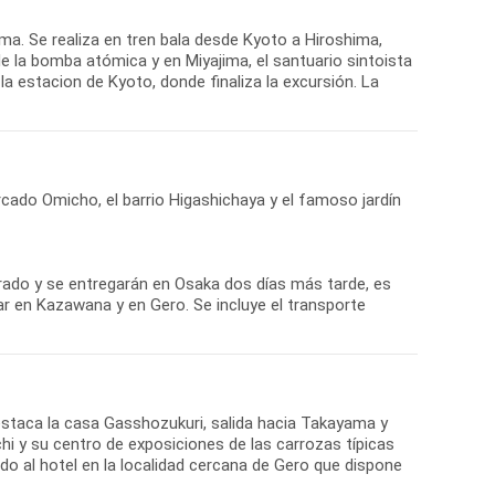
ima. Se realiza en tren bala desde Kyoto a Hiroshima,
e la bomba atómica y en Miyajima, el santuario sintoista
a estacion de Kyoto, donde finaliza la excursión. La
rcado Omicho, el barrio Higashichaya y el famoso jardín
rado y se entregarán en Osaka dos días más tarde, es
r en Kazawana y en Gero. Se incluye el transporte
 destaca la casa Gasshozukuri, salida hacia Takayama y
chi y su centro de exposiciones de las carrozas típicas
ado al hotel en la localidad cercana de Gero que dispone