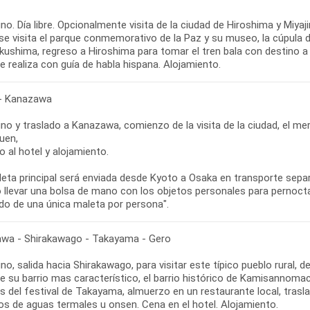
o. Día libre. Opcionalmente visita de la ciudad de Hiroshima y Miyaj
se visita el parque conmemorativo de la Paz y su museo, la cúpula d
kushima, regreso a Hiroshima para tomar el tren bala con destino a l
se realiza con guía de habla hispana. Alojamiento.
- Kanazawa
o y traslado a Kanazawa, comienzo de la visita de la ciudad, el me
uen,
o al hotel y alojamiento.
leta principal será enviada desde Kyoto a Osaka en transporte sepa
o llevar una bolsa de mano con los objetos personales para pernocta
do de una única maleta por persona".
wa - Shirakawago - Takayama - Gero
o, salida hacia Shirakawago, para visitar este típico pueblo rural,
de su barrio mas característico, el barrio histórico de Kamisannoma
s del festival de Takayama, almuerzo en un restaurante local, trasl
os de aguas termales u onsen. Cena en el hotel. Alojamiento.