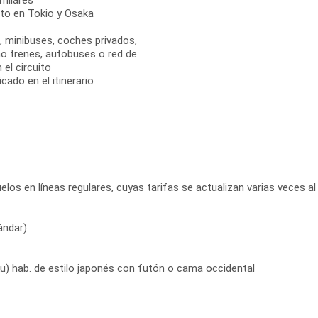
milares
rto en Tokio y Osaka
s, minibuses, coches privados,
mo trenes, autobuses o red de
el circuito
cado en el itinerario
elos en líneas regulares, cuyas tarifas se actualizan varias veces al 
ándar)
ku) hab. de estilo japonés con futón o cama occidental