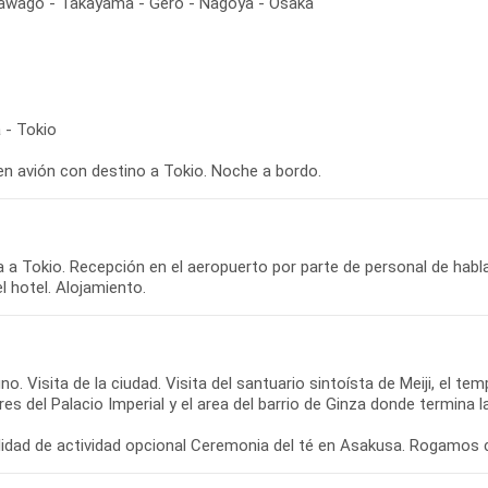
kawago - Takayama - Gero - Nagoya - Osaka
 - Tokio
en avión con destino a Tokio. Noche a bordo.
 a Tokio. Recepción en el aeropuerto por parte de personal de habla
l hotel. Alojamiento.
o. Visita de la ciudad. Visita del santuario sintoísta de Meiji, el te
res del Palacio Imperial y el area del barrio de Ginza donde termina la
ilidad de actividad opcional Ceremonia del té en Asakusa. Rogamos 