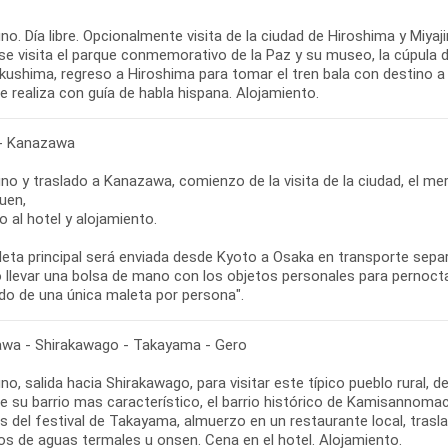
o. Día libre. Opcionalmente visita de la ciudad de Hiroshima y Miyaj
se visita el parque conmemorativo de la Paz y su museo, la cúpula d
kushima, regreso a Hiroshima para tomar el tren bala con destino a l
se realiza con guía de habla hispana. Alojamiento.
- Kanazawa
o y traslado a Kanazawa, comienzo de la visita de la ciudad, el me
uen,
o al hotel y alojamiento.
leta principal será enviada desde Kyoto a Osaka en transporte sepa
o llevar una bolsa de mano con los objetos personales para pernocta
do de una única maleta por persona".
wa - Shirakawago - Takayama - Gero
o, salida hacia Shirakawago, para visitar este típico pueblo rural,
de su barrio mas característico, el barrio histórico de Kamisannoma
s del festival de Takayama, almuerzo en un restaurante local, trasl
os de aguas termales u onsen. Cena en el hotel. Alojamiento.