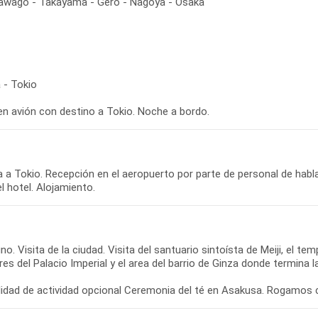
kawago - Takayama - Gero - Nagoya - Osaka
 - Tokio
en avión con destino a Tokio. Noche a bordo.
 a Tokio. Recepción en el aeropuerto por parte de personal de habla
l hotel. Alojamiento.
o. Visita de la ciudad. Visita del santuario sintoísta de Meiji, el te
res del Palacio Imperial y el area del barrio de Ginza donde termina la
ilidad de actividad opcional Ceremonia del té en Asakusa. Rogamos 