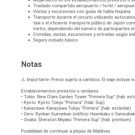
Alojamiento en los establecimientos previstos o si
Traslado compartido aeropuerto / hotel / aeropue
Visitas y excursiones con guías de habla hispana
Transporte durante el circuito utilizando autocare
taxi o el eficiente transporte público de Japón co
metro, dependiendo del número de participantes en 
Comidas, visitas, excursiones y entradas según indi
Seguro incluido básico
Notas
⚠️ Importante: Precio sujeto a cambios. El viaje incluye vu
Establecimientos previstos o similares
• Tokio: New Otani Garden Tower "Primera Sup" (hab. est
• Kyoto: Kyoto Tokyu "Primera" (Hab. Sup)
• Kanazawa: Kanazawa Tokyu "Primera" (hab. estándar)
• Gero: Ryokan Suimeikan (edificio Hisenkaku o Sansuika
• Osaka: Sheraton Miyako "Primera Sup" (hab. premium)
Posibilidad de continuar a playas de Maldivas.