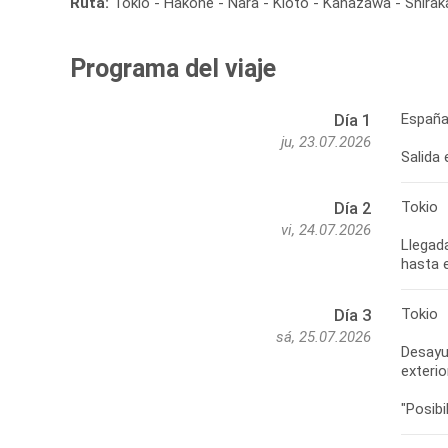
Ruta:
Tokio - Hakone - Nara - Kioto - Kanazawa - Shira
Programa del viaje
España
Día 1
ju, 23.07.2026
Salida 
Tokio
Día 2
vi, 24.07.2026
Llegada
hasta e
Tokio
Día 3
sá, 25.07.2026
Desayun
exterio
"Posib