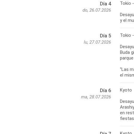
Tokio 
Día 4
do, 26.07.2026
Desayun
y el mu
Tokio 
Día 5
lu, 27.07.2026
Desayun
Buda gi
parque
"Las m
el mism
Kyoto
Día 6
ma, 28.07.2026
Desayu
Arashi
en rest
fiestas
Kyoto
Día 7