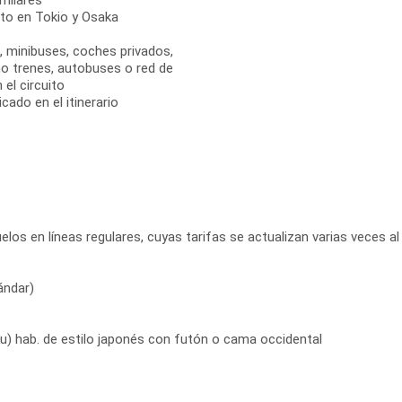
milares
rto en Tokio y Osaka
s, minibuses, coches privados,
mo trenes, autobuses o red de
el circuito
cado en el itinerario
elos en líneas regulares, cuyas tarifas se actualizan varias veces al 
ándar)
ku) hab. de estilo japonés con futón o cama occidental