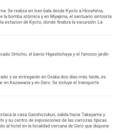
ima. Se realiza en tren bala desde Kyoto a Hiroshima,
e la bomba atómica y en Miyajima, el santuario sintoista
a estacion de Kyoto, donde finaliza la excursión. La
rcado Omicho, el barrio Higashichaya y el famoso jardín
rado y se entregarán en Osaka dos días más tarde, es
r en Kazawana y en Gero. Se incluye el transporte
 destaca la casa Gasshozukuri, salida hacia Takayama y
chi y su centro de exposiciones de las carrozas típicas
ado al hotel en la localidad cercana de Gero que dispone