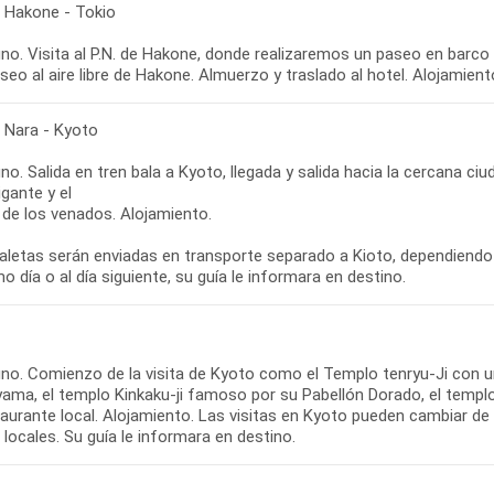
- Hakone - Tokio
o. Visita al P.N. de Hakone, donde realizaremos un paseo en barco 
seo al aire libre de Hakone. Almuerzo y traslado al hotel. Alojamient
- Nara - Kyoto
o. Salida en tren bala a Kyoto, llegada y salida hacia la cercana ci
gante y el
 de los venados. Alojamiento.
aletas serán enviadas en transporte separado a Kioto, dependiendo
o día o al día siguiente, su guía le informara en destino.
no. Comienzo de la visita de Kyoto como el Templo tenryu-Ji con un
yama, el templo Kinkaku-ji famoso por su Pabellón Dorado, el templo
aurante local. Alojamiento. Las visitas en Kyoto pueden cambiar de 
 locales. Su guía le informara en destino.