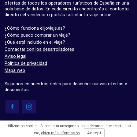
ofertas de todos los operadores turísticos de España en una
sola base de datos. En cada circuito encontrarás el contacto
directo del vendedor o podrás solicitar tu viaje online.
¿Cómo funciona elijoviaje.es?
¿Cómo puedo comprar un viaje?
¿Qué está incluido en el viaje?
Contactar con los desarrolladores
Aviso legal
Política de privacidad
Mapa web
Síguenos en nuestras redes para descubrir nuevas ofertas y
descuentos:
© elijoviaje.es – Plataforma de búsqueda de viajes organizados, 2026
Utilizamos cookies. Si continúa navegando, consideramos que acepta sus
- 5.0 basado en 7 opiniones
Accept
uso,
obten más información