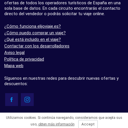
ofertas de todos los operadores turísticos de España en una
sola base de datos. En cada circuito encontrarás el contacto
directo del vendedor o podrás solicitar tu viaje online.
¿Cómo funciona elijoviaje.es?
¿Cómo puedo comprar un viaje?
¿Qué está incluido en el viaje?
Contactar con los desarrolladores
Aviso legal
Política de privacidad
Mapa web
Síguenos en nuestras redes para descubrir nuevas ofertas y
descuentos:
© elijoviaje.es – Plataforma de búsqueda de viajes organizados, 2026
Utilizamos cookies. Si continúa navegando, consideramos que acepta sus
- 5.0 basado en 7 opiniones
Accept
uso,
obten más información