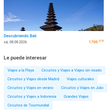
Descubriendo Bali
EUR
sá, 08.08.2026
1700
Le puede interesar
Viajes a la Playa
Circuitos y Viajes a Viajes sin visado
Circuitos y Viajes desde Madrid
Viajes culturales
Circuitos y Viajes en verano
Circuitos y Viajes en Julio
Circuitos y Viajes a Indonesia
Grandes Viajes
Circuitos de Tourmundial