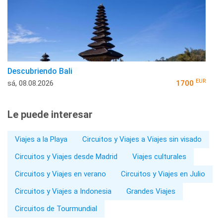
Descubriendo Bali
EUR
sá, 08.08.2026
1700
Le puede interesar
Viajes a la Playa
Circuitos y Viajes a Viajes sin visado
Circuitos y Viajes desde Madrid
Viajes culturales
Circuitos y Viajes en verano
Circuitos y Viajes en Julio
Circuitos y Viajes a Indonesia
Grandes Viajes
Circuitos de Tourmundial