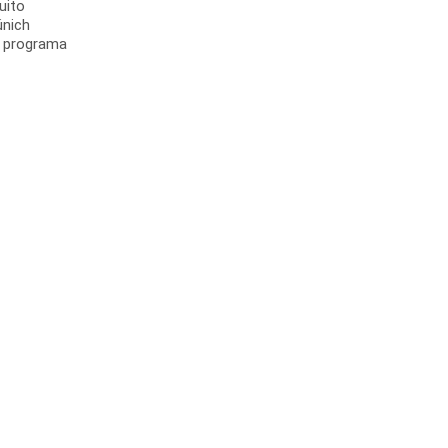
uito
únich
el programa