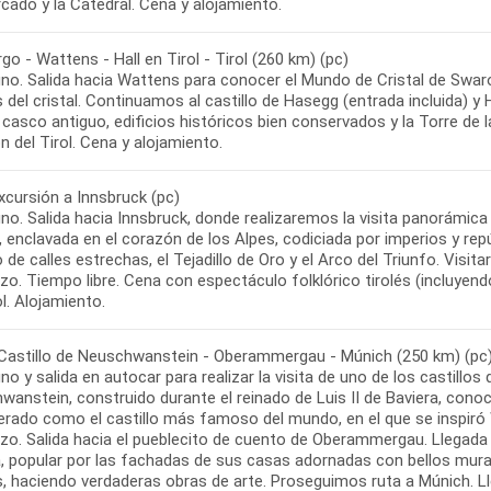
go - Wattens - Hall en Tirol - Tirol (260 km) (pc)
no. Salida hacia Wattens para conocer el Mundo de Cristal de Swar
del cristal. Continuamos al castillo de Hasegg (entrada incluida) y H
 casco antiguo, edificios históricos bien conservados y la Torre de
Excursión a Innsbruck (pc)
o. Salida hacia Innsbruck, donde realizaremos la visita panorámica de
 enclavada en el corazón de los Alpes, codiciada por imperios y repú
 de calles estrechas, el Tejadillo de Oro y el Arco del Triunfo. Visit
o. Tiempo libre. Cena con espectáculo folklórico tirolés (incluyend
- Castillo de Neuschwanstein - Oberammergau - Múnich (250 km) (pc
o y salida en autocar para realizar la visita de uno de los castillo
anstein, construido durante el reinado de Luis II de Baviera, cono
rado como el castillo más famoso del mundo, en el que se inspiró Wa
zo. Salida hacia el pueblecito de cuento de Oberammergau. Llegada
a, popular por las fachadas de sus casas adornadas con bellos mura