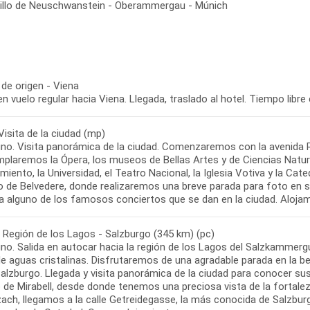
astillo de Neuschwanstein - Oberammergau - Múnich
de origen - Viena
en vuelo regular hacia Viena. Llegada, traslado al hotel. Tiempo libre
Visita de la ciudad (mp)
no. Visita panorámica de la ciudad. Comenzaremos con la avenida Ri
plaremos la Ópera, los museos de Bellas Artes y de Ciencias Natural
iento, la Universidad, el Teatro Nacional, la Iglesia Votiva y la Ca
 de Belvedere, donde realizaremos una breve parada para foto en sus
- Región de los Lagos - Salzburgo (345 km) (pc)
no. Salida en autocar hacia la región de los Lagos del Salzkammergu
de aguas cristalinas. Disfrutaremos de una agradable parada en la 
alzburgo. Llegada y visita panorámica de la ciudad para conocer su
o de Mirabell, desde donde tenemos una preciosa vista de la fortale
zach, llegamos a la calle Getreidegasse, la más conocida de Salzbur