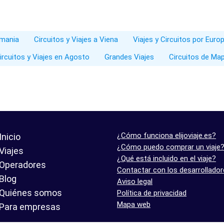
emania
Circuitos y Viajes a Viena
Viajes y Circuitos por Euro
ircuitos y Viajes en Agosto
Grandes Viajes
Circuitos de Ma
¿Cómo funciona elijoviaje.es?
Inicio
¿Cómo puedo comprar un viaje
Viajes
¿Qué está incluido en el viaje?
Operadores
Contactar con los desarrollado
Blog
Aviso legal
Quiénes somos
Política de privacidad
Mapa web
Para empresas