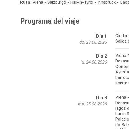
Ruta:
Viena - Salzburgo - Hall-in-Tyrol - Innsbruck - C
Programa del viaje
Ciudad 
Día 1
Salida 
do, 23.08.2026
Viena: 
Día 2
Desayu
lu, 24.08.2026
Contem
Ayuntam
barroco
Viena 
Día 3
Desayu
ma, 25.08.2026
lagos 
hacia S
Palaci
río Sal