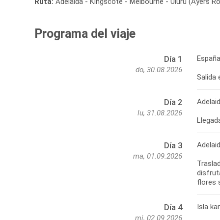
Ruta:
Adelaida - Kingscote - Melbourne - Uluru (Ayers Ro
Programa del viaje
España
Día 1
do, 30.08.2026
Salida 
Adelai
Día 2
lu, 31.08.2026
Llegada
Adelaid
Día 3
ma, 01.09.2026
Traslad
disfrut
Isla k
Día 4
mi, 02.09.2026