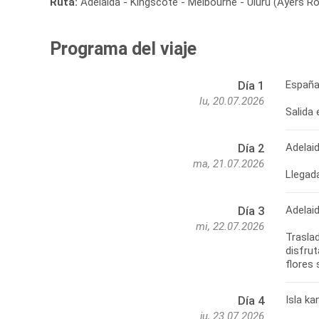
Ruta:
Adelaida - Kingscote - Melbourne - Uluru (Ayers Ro
Programa del viaje
España
Día 1
lu, 20.07.2026
Salida 
Adelai
Día 2
ma, 21.07.2026
Llegada
Adelaid
Día 3
mi, 22.07.2026
Traslad
disfrut
Isla k
Día 4
ju, 23.07.2026