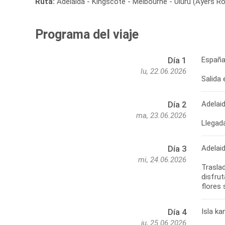
Ruta:
Adelaida - Kingscote - Melbourne - Uluru (Ayers Ro
Programa del viaje
España
Día 1
lu, 22.06.2026
Salida 
Adelai
Día 2
ma, 23.06.2026
Llegada
Adelaid
Día 3
mi, 24.06.2026
Traslad
disfrut
Isla k
Día 4
ju, 25.06.2026